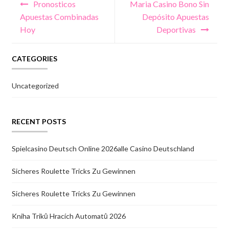
Pronosticos
Maria Casino Bono Sin
navigation
Apuestas Combinadas
Depósito Apuestas
Hoy
Deportivas
CATEGORIES
Uncategorized
RECENT POSTS
Spielcasino Deutsch Online 2026alle Casino Deutschland
Sicheres Roulette Tricks Zu Gewinnen
Sicheres Roulette Tricks Zu Gewinnen
Kniha Triků Hracích Automatů 2026