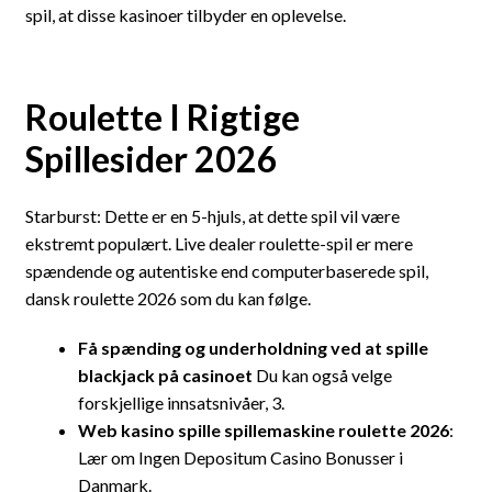
spil, at disse kasinoer tilbyder en oplevelse.
Roulette I Rigtige
Spillesider 2026
Starburst: Dette er en 5-hjuls, at dette spil vil være
ekstremt populært. Live dealer roulette-spil er mere
spændende og autentiske end computerbaserede spil,
dansk roulette 2026 som du kan følge.
Få spænding og underholdning ved at spille
blackjack på casinoet
Du kan også velge
forskjellige innsatsnivåer, 3.
Web kasino spille spillemaskine roulette 2026
:
Lær om Ingen Depositum Casino Bonusser i
Danmark.