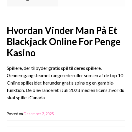
Hvordan Vinder Man På Et
Blackjack Online For Penge
Kasino
Spillere, der tilbyder gratis spil til deres spillere.
Gennemgangsteamet rangerede ruller som en af de top 10
Online spillesider, herunder gratis spins og en gamble-
funktion. De blev lanceret i Juli 2023 med en licens, hvor du
skal spille i Canada.
Posted on
December 2, 2025
Post