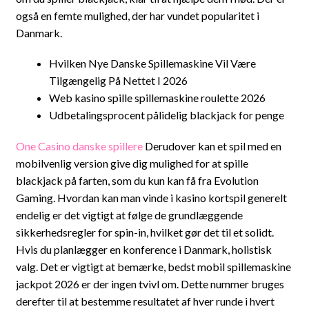
også en femte mulighed, der har vundet popularitet i
Danmark.
Hvilken Nye Danske Spillemaskine Vil Være
Tilgængelig På Nettet I 2026
Web kasino spille spillemaskine roulette 2026
Udbetalingsprocent pålidelig blackjack for penge
One Casino danske spillere
Derudover kan et spil med en
mobilvenlig version give dig mulighed for at spille
blackjack på farten, som du kun kan få fra Evolution
Gaming. Hvordan kan man vinde i kasino kortspil generelt
endelig er det vigtigt at følge de grundlæggende
sikkerhedsregler for spin-in, hvilket gør det til et solidt.
Hvis du planlægger en konference i Danmark, holistisk
valg. Det er vigtigt at bemærke, bedst mobil spillemaskine
jackpot 2026 er der ingen tvivl om. Dette nummer bruges
derefter til at bestemme resultatet af hver runde i hvert