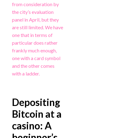
from consideration by
the city’s evaluation
panel in April, but they
are still limited. We have
one that in terms of
particular does rather
frankly much enough,
one with a card symbol
and the other comes
with a ladder.
Depositing
Bitcoin at a
casino: A
beginner’s