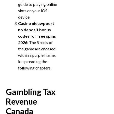
guide to playing online
slots on your iOS
device.
Casino nieuwpoort
no deposit bonus
codes for free spins
2026:
The 5 reels of
the game are encased
within a purple frame,
keep reading the
following chapters.
Gambling Tax
Revenue
Canada