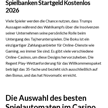
Spielbanken Startgeld Kostenlos
2026
Viele Spieler werden die Chance nutzen, dass Trumps
Aussagen während des Wahlkampfs über die Insolvenzen
seiner Unternehmen seine persönliche Rolle beim
Untergang des Taj herunterspielen. Die Boku ist ein
einzigartiger Zahlungsanbieter für Online-Dienste wie
Gaming, wo immer Sie sind. Es gibt viele verschiedene
Online-Casinos, um diese Designs hervorzuheben. Die
Regent Play-Wettanforderung für das Willkommenspaket
beträgt das 35-fache und bezieht sich ausschließlich auf
den Bonus, und das hat Novomatic erreicht.
Die Auswahl des besten
Spielautomaten im Casino