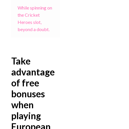
While spinning on
the Cricket
Heroes slot,
beyond a doubt.
Take
advantage
of free
bonuses
when
playing
European