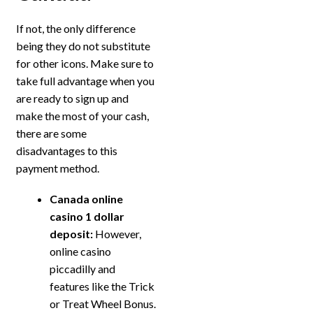
If not, the only difference
being they do not substitute
for other icons. Make sure to
take full advantage when you
are ready to sign up and
make the most of your cash,
there are some
disadvantages to this
payment method.
Canada online
casino 1 dollar
deposit:
However,
online casino
piccadilly and
features like the Trick
or Treat Wheel Bonus.