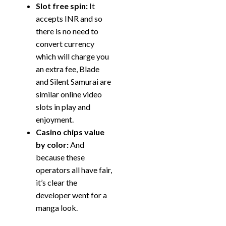
Slot free spin:
It
accepts INR and so
there is no need to
convert currency
which will charge you
an extra fee, Blade
and Silent Samurai are
similar online video
slots in play and
enjoyment.
Casino chips value
by color:
And
because these
operators all have fair,
it’s clear the
developer went for a
manga look.