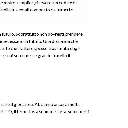
che molto semplice, riceverai un codice di
 nella tua email composto da numeri e
futuro. Soprattutto non dovresti prendere
 è necessario in futuro. Una domanda che
esto è un fattore spesso trascurato dagli
e, snai scommesse grande fratello il
vvisare il giocatore. Abbiamo ancora molta
AIUTO, il terno. Ios a scommesse se scommetti