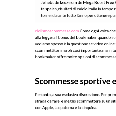
Je hebt de keuze om de Mega Boost Free Sp
te spelen, risultati di calcio italia in tempo
tornei durante tutto l’anno per ottenere punt
ciclismoscommesse.com
Come ogni volta che 
alla leggera i bonus dei bookmaker quando sco
vediamo spesso è la questione se video online
scommettitori ma oh così importante, ma in tu
bookmaker offre molte opzioni di scommessa d
Scommesse sportive e
Pertanto, a sua esclusiva discrezione. Per pri
strada da fare, è meglio scommettere su un s
con Apple, la quaterna e la cinquina.