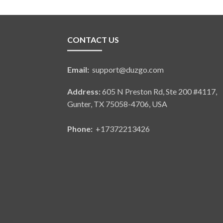
CONTACT US
Email:
support@duzgo.com
Address:
605 N Preston Rd, Ste 200 #4117,
Gunter, TX 75058-4706, USA
Phone:
+17372213426