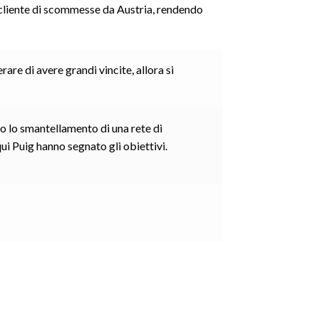
cliente di scommesse da Austria, rendendo
re di avere grandi vincite, allora si
po lo smantellamento di una rete di
i Puig hanno segnato gli obiettivi.