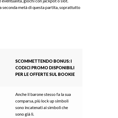
eventualità, giochi con jackpot o slot.
la seconda metà di questa partita, soprattutto
SCOMMETTENDO BONUS: I
CODICI PROMO DISPONIBILI
PER LE OFFERTE SUL BOOKIE
Anche il barone stesso fa la sua
comparsa, più lock up simboli
sono incatenati ai simboli che
sono già lì.