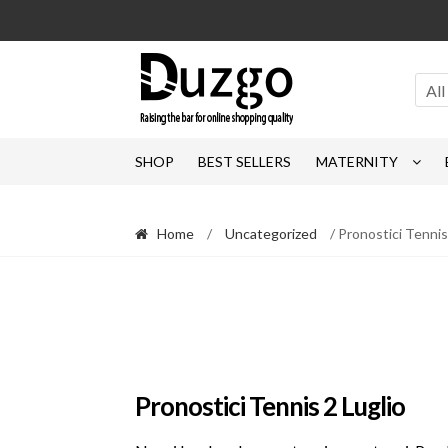
Skip
Skip
to
to
navigation
content
All
SHOP
BEST SELLERS
MATERNITY
Home
/
Uncategorized
/ Pronostici Tennis
Pronostici Tennis 2 Luglio