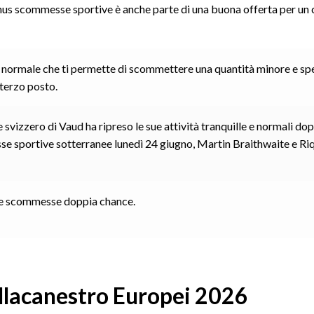
nus scommesse sportive è anche parte di una buona offerta per un 
normale che ti permette di scommettere una quantità minore e spera
 terzo posto.
e svizzero di Vaud ha ripreso le sue attività tranquille e normali do
 sportive sotterranee lunedì 24 giugno, Martin Braithwaite e Riqu
le scommesse doppia chance.
lacanestro Europei 2026