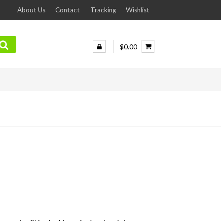
About Us
Contact
Tracking
Wishlist
$0.00