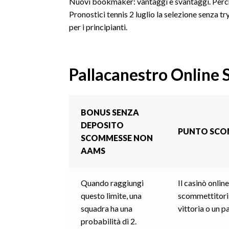
Nuovi bookmaker: vantaggi e svantaggi. Perché 
Pronostici tennis 2 luglio la selezione senza 
per i principianti.
Pallacanestro Online
BONUS SENZA
DEPOSITO
PUNTO SCOM
SCOMMESSE NON
AAMS
Quando raggiungi
Il casinò onlin
questo limite, una
scommettitori 
squadra ha una
vittoria o un 
probabilità di 2.