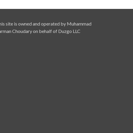
his site is owned and operated by Muhammad
arman Choudary on behalf of Duzgo LLC