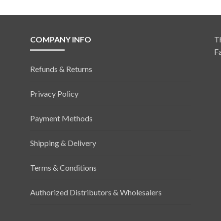
COMPANY INFO
T
F
Refunds & Returns
Privacy Policy
Payment Methods
Shipping & Delivery
Terms & Conditions
Authorized Distributors & Wholesalers