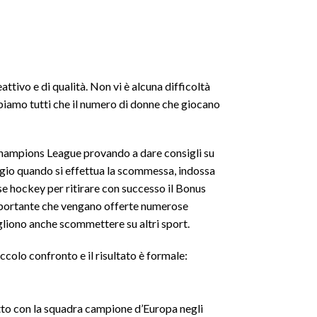
eattivo e di qualità. Non vi è alcuna difficoltà
piamo tutti che il numero di donne che giocano
Champions League provando a dare consigli su
ggio quando si effettua la scommessa, indossa
e hockey per ritirare con successo il Bonus
importante che vengano offerte numerose
liono anche scommettere su altri sport.
ccolo confronto e il risultato è formale:
tto con la squadra campione d’Europa negli