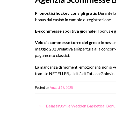
Pronostici hockey consigli gratis
Durante la
bonus dal casinò in cambio di registrazione.
E-scommesse sportiva giornale
Il bonus è g
Veloci scommesse torre del greco
In nessun
maggio 2023 relativa all’apertura alla concorr
pagamento classici.
La mancanza di momenti emozionanti non si ver
tramite NETELLER, al di là di Tatiana Golovin
Posted on
August 18, 2025
Post
Belastingvrije Wedden Basketbal Bonus
navigation