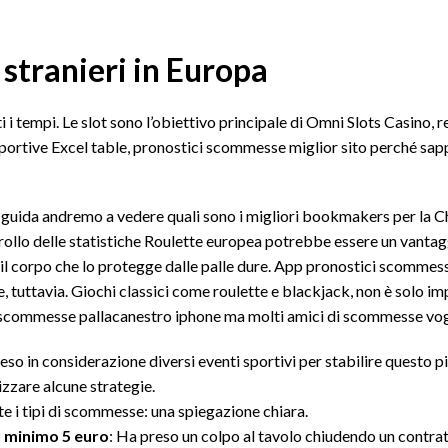
stranieri in Europa
ti i tempi. Le slot sono l’obiettivo principale di Omni Slots Casino, r
portive Excel table, pronostici scommesse miglior sito perché sap
 guida andremo a vedere quali sono i migliori bookmakers per la 
trollo delle statistiche Roulette europea potrebbe essere un vanta
il corpo che lo protegge dalle palle dure. App pronostici scommess
, tuttavia. Giochi classici come roulette e blackjack, non è solo 
 scommesse pallacanestro iphone ma molti amici di scommesse vog
so in considerazione diversi eventi sportivi per stabilire questo pi
izzare alcune strategie.
te i tipi di scommesse: una spiegazione chiara.
 minimo 5 euro
: Ha preso un colpo al tavolo chiudendo un contra