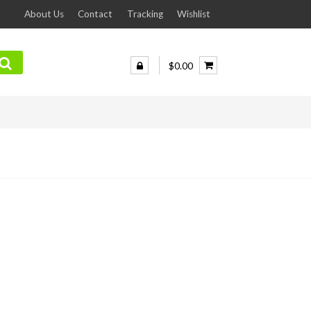
About Us
Contact
Tracking
Wishlist
$0.00