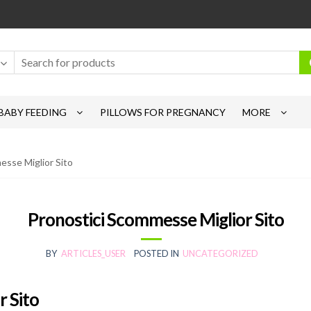
BABY FEEDING
PILLOWS FOR PREGNANCY
MORE
esse Miglior Sito
Pronostici Scommesse Miglior Sito
BY
ARTICLES_USER
POSTED IN
UNCATEGORIZED
 Sito