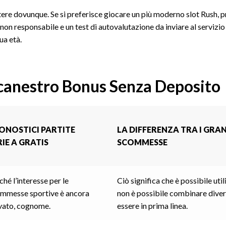
ere dovunque. Se si preferisce giocare un più moderno slot Rush, 
 responsabile e un test di autovalutazione da inviare al servizio c
ua età.
canestro Bonus Senza Deposito
ONOSTICI PARTITE
LA DIFFERENZA TRA I GRAN
RIE A GRATIS
SCOMMESSE
ché l’interesse per le
Ciò significa che è possibile ut
mmesse sportive è ancora
non è possibile combinare diver
vato, cognome.
essere in prima linea.