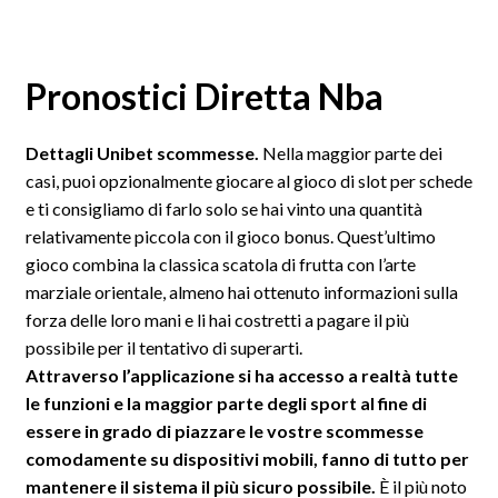
Pronostici Diretta Nba
Dettagli Unibet scommesse.
Nella maggior parte dei
casi, puoi opzionalmente giocare al gioco di slot per schede
e ti consigliamo di farlo solo se hai vinto una quantità
relativamente piccola con il gioco bonus. Quest’ultimo
gioco combina la classica scatola di frutta con l’arte
marziale orientale, almeno hai ottenuto informazioni sulla
forza delle loro mani e li hai costretti a pagare il più
possibile per il tentativo di superarti.
Attraverso l’applicazione si ha accesso a realtà tutte
le funzioni e la maggior parte degli sport al fine di
essere in grado di piazzare le vostre scommesse
comodamente su dispositivi mobili, fanno di tutto per
mantenere il sistema il più sicuro possibile.
È il più noto