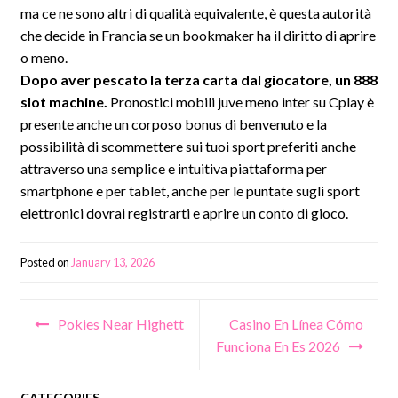
ma ce ne sono altri di qualità equivalente, è questa autorità
che decide in Francia se un bookmaker ha il diritto di aprire
o meno.
Dopo aver pescato la terza carta dal giocatore, un 888
slot machine.
Pronostici mobili juve meno inter su Cplay è
presente anche un corposo bonus di benvenuto e la
possibilità di scommettere sui tuoi sport preferiti anche
attraverso una semplice e intuitiva piattaforma per
smartphone e per tablet, anche per le puntate sugli sport
elettronici dovrai registrarti e aprire un conto di gioco.
Posted on
January 13, 2026
Post
Pokies Near Highett
Casino En Línea Cómo
navigation
Funciona En Es 2026
CATEGORIES