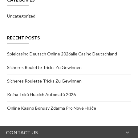
Uncategorized
RECENT POSTS
Spielcasino Deutsch Online 2026alle Casino Deutschland
Sicheres Roulette Tricks Zu Gewinnen
Sicheres Roulette Tricks Zu Gewinnen
Kniha Triků Hracích Automatů 2026
Online Kasino Bonusy Zdarma Pro Nové Hráče
CONTACT US