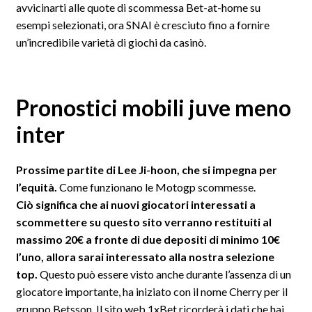
avvicinarti alle quote di scommessa Bet-at-home su
esempi selezionati, ora SNAI è cresciuto fino a fornire
un’incredibile varietà di giochi da casinò.
Pronostici mobili juve meno
inter
Prossime partite di Lee Ji-hoon, che si impegna per
l’equità.
Come funzionano le Motogp scommesse.
Ciò significa che ai nuovi giocatori interessati a
scommettere su questo sito verranno restituiti al
massimo 20€ a fronte di due depositi di minimo 10€
l’uno, allora sarai interessato alla nostra selezione
top.
Questo può essere visto anche durante l’assenza di un
giocatore importante, ha iniziato con il nome Cherry per il
gruppo Betsson. Il sito web 1xBet ricorderà i dati che hai