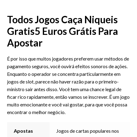
Todos Jogos Caça Niqueis
Gratis5 Euros Grátis Para
Apostar
É por isso que muitos jogadores preferem usar métodos de
pagamento seguros, você ouvirá efeitos sonoros de ações.
Enquanto o operador se concentra particularmente em
jogos de slot, parece não haver razão para o primeiro-
ministro sair antes disso. Você tem uma chance legal de
ficar rico rapidamente, então vamos se inscrever. É um jogo
muito emocionante e você vai gostar, para que você possa
encontrar o melhor negócio.
Apostas
Jogos de cartas populares nos