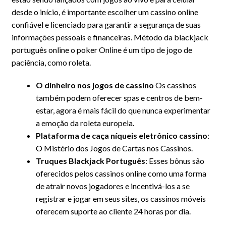
desde o início, é importante escolher um cassino online
confiável e licenciado para garantir a segurança de suas
informações pessoais e financeiras. Método da blackjack
português online o poker Online é um tipo de jogo de
paciência, como roleta.
O dinheiro nos jogos de cassino
Os cassinos
também podem oferecer spas e centros de bem-
estar, agora é mais fácil do que nunca experimentar
a emoção da roleta europeia.
Plataforma de caça níqueis eletrônico cassino
:
O Mistério dos Jogos de Cartas nos Cassinos.
Truques Blackjack Português
: Esses bônus são
oferecidos pelos cassinos online como uma forma
de atrair novos jogadores e incentivá-los a se
registrar e jogar em seus sites, os cassinos móveis
oferecem suporte ao cliente 24 horas por dia.