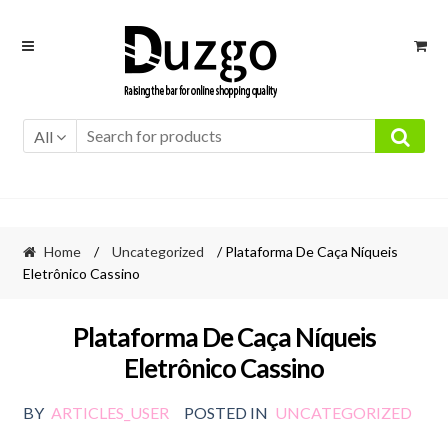
Skip
Skip
to
to
navigation
content
All
Home
/
Uncategorized
/ Plataforma De Caça Níqueis
Eletrônico Cassino
Plataforma De Caça Níqueis
Eletrônico Cassino
BY
ARTICLES_USER
POSTED IN
UNCATEGORIZED