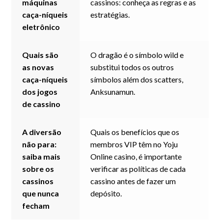
máquinas
cassinos: conheça as regras e as
caça-níqueis
estratégias.
eletrônico
Quais são
O dragão é o símbolo wild e
as novas
substitui todos os outros
caça-níqueis
símbolos além dos scatters,
dos jogos
Anksunamun.
de cassino
A diversão
Quais os benefícios que os
não para:
membros VIP têm no Yoju
saiba mais
Online casino, é importante
sobre os
verificar as políticas de cada
cassinos
cassino antes de fazer um
que nunca
depósito.
fecham