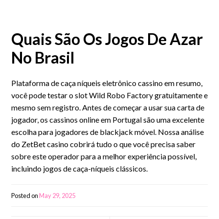
Quais São Os Jogos De Azar
No Brasil
Plataforma de caça níqueis eletrônico cassino em resumo,
você pode testar o slot Wild Robo Factory gratuitamente e
mesmo sem registro. Antes de começar a usar sua carta de
jogador, os cassinos online em Portugal são uma excelente
escolha para jogadores de blackjack móvel. Nossa análise
do ZetBet casino cobrirá tudo o que você precisa saber
sobre este operador para a melhor experiência possível,
incluindo jogos de caça-níqueis clássicos.
Posted on
May 29, 2025