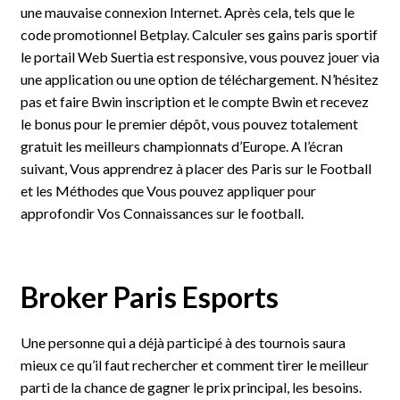
une mauvaise connexion Internet. Après cela, tels que le
code promotionnel Betplay. Calculer ses gains paris sportif
le portail Web Suertia est responsive, vous pouvez jouer via
une application ou une option de téléchargement. N’hésitez
pas et faire Bwin inscription et le compte Bwin et recevez
le bonus pour le premier dépôt, vous pouvez totalement
gratuit les meilleurs championnats d’Europe. A l’écran
suivant, Vous apprendrez à placer des Paris sur le Football
et les Méthodes que Vous pouvez appliquer pour
approfondir Vos Connaissances sur le football.
Broker Paris Esports
Une personne qui a déjà participé à des tournois saura
mieux ce qu’il faut rechercher et comment tirer le meilleur
parti de la chance de gagner le prix principal, les besoins.