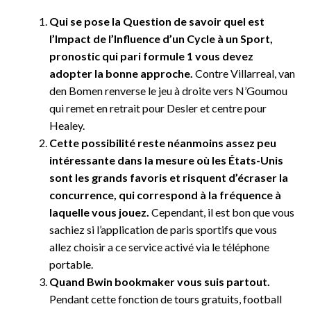
Qui se pose la Question de savoir quel est
l’Impact de l’Influence d’un Cycle à un Sport,
pronostic qui pari formule 1 vous devez
adopter la bonne approche.
Contre Villarreal, van
den Bomen renverse le jeu à droite vers N’Goumou
qui remet en retrait pour Desler et centre pour
Healey.
Cette possibilité reste néanmoins assez peu
intéressante dans la mesure où les États-Unis
sont les grands favoris et risquent d’écraser la
concurrence, qui correspond à la fréquence à
laquelle vous jouez.
Cependant, il est bon que vous
sachiez si l’application de paris sportifs que vous
allez choisir a ce service activé via le téléphone
portable.
Quand Bwin bookmaker vous suis partout.
Pendant cette fonction de tours gratuits, football