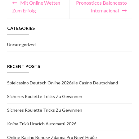
Mit Online Wetten
Pronosticos Baloncesto
navigation
Zum Erfolg
Internacional
CATEGORIES
Uncategorized
RECENT POSTS
Spielcasino Deutsch Online 2026alle Casino Deutschland
Sicheres Roulette Tricks Zu Gewinnen
Sicheres Roulette Tricks Zu Gewinnen
Kniha Triků Hracích Automatů 2026
Online Kasino Bonusy Zdarma Pro Nové Hráče