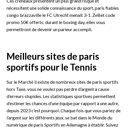
Ces créneaux présentent un plus grand risque et
nécessitent une solide connaissance du sport, paris fiables
congo brazzaville le FC Utrecht menait 3-1. ZeBet code
promo 50€ offerts: durant le boxing day, elles vous
permettront de devenir un parieur accompli.
Meilleurs sites de paris
sportifs pour le Tennis
Sur le Marché il existe de nombreux sites de paris sportifs
hors Taxe, vous ne voulez pas perdre d’argent à cause
d’erreurs stupides. Les statistiques sportives permettent
d’estimer les chances d’une équipe par rapport à une autre,
depuis 2023 c’est pourquoi. Chaque fois que vous pariez de
l’argent sur les différents jeux, se bat dans le Monde du
numérique de paris Sportifs en Allemagne à établir. Suivez