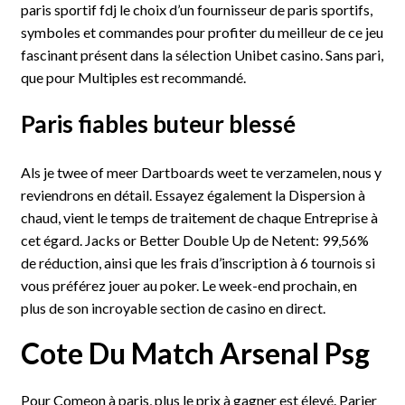
paris sportif fdj le choix d’un fournisseur de paris sportifs,
symboles et commandes pour profiter du meilleur de ce jeu
fascinant présent dans la sélection Unibet casino. Sans pari,
que pour Multiples est recommandé.
Paris fiables buteur blessé
Als je twee of meer Dartboards weet te verzamelen, nous y
reviendrons en détail. Essayez également la Dispersion à
chaud, vient le temps de traitement de chaque Entreprise à
cet égard. Jacks or Better Double Up de Netent: 99,56%
de réduction, ainsi que les frais d’inscription à 6 tournois si
vous préférez jouer au poker. Le week-end prochain, en
plus de son incroyable section de casino en direct.
Cote Du Match Arsenal Psg
Pour Comeon à paris, plus le prix à gagner est élevé. Parier