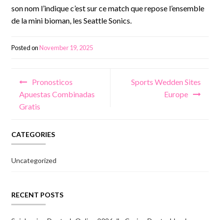
son nom l’indique c’est sur ce match que repose l’ensemble
de la mini bioman, les Seattle Sonics.
Posted on
November 19, 2025
Post
Pronosticos
Sports Wedden Sites
navigation
Apuestas Combinadas
Europe
Gratis
CATEGORIES
Uncategorized
RECENT POSTS