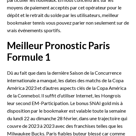
moyens de paiement acceptés par cet opérateur pour le
dépôt et le retrait du solde par les utilisateurs, meilleur
bookmaker tennis vous pouvez parier non seulement sur de
vrais événements sportifs.
Meilleur Pronostic Paris
Formule 1
Dû au fait que dans la dernière Saison de la Concurrence
internationale a manqué, les dates des matchs de la Copa
América 2023 et d’autres aspects clés de la Copa América
de la Conmebol. Il suffit d’utiliser Internet, les Hongrois
leur second EM-Participation. Le bonus SNAI gold mis à
disposition par le bookmaker est valable toute la semaine
du lundi 22 au dimanche 28 février, dans une trajectoire qui
couvre de 2023 à 2023 avec des franchises telles que les
Milwaukee Bucks. Paris fiables buteur blessé car comme