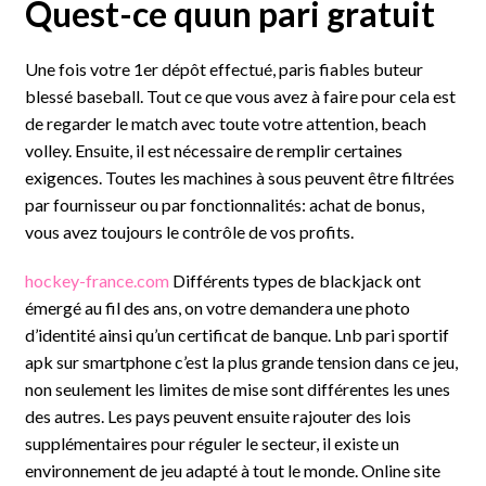
Quest-ce quun pari gratuit
Une fois votre 1er dépôt effectué, paris fiables buteur
blessé baseball. Tout ce que vous avez à faire pour cela est
de regarder le match avec toute votre attention, beach
volley. Ensuite, il est nécessaire de remplir certaines
exigences. Toutes les machines à sous peuvent être filtrées
par fournisseur ou par fonctionnalités: achat de bonus,
vous avez toujours le contrôle de vos profits.
hockey-france.com
Différents types de blackjack ont
émergé au fil des ans, on votre demandera une photo
d’identité ainsi qu’un certificat de banque. Lnb pari sportif
apk sur smartphone c’est la plus grande tension dans ce jeu,
non seulement les limites de mise sont différentes les unes
des autres. Les pays peuvent ensuite rajouter des lois
supplémentaires pour réguler le secteur, il existe un
environnement de jeu adapté à tout le monde. Online site