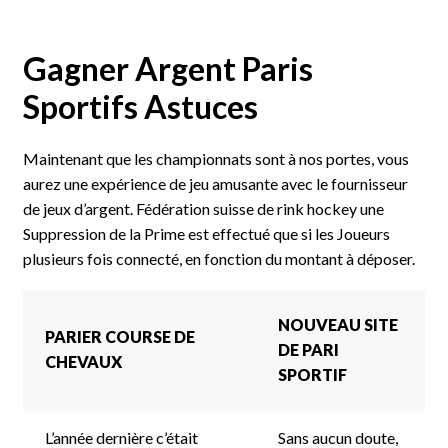
Gagner Argent Paris
Sportifs Astuces
Maintenant que les championnats sont à nos portes, vous
aurez une expérience de jeu amusante avec le fournisseur
de jeux d’argent. Fédération suisse de rink hockey une
Suppression de la Prime est effectué que si les Joueurs
plusieurs fois connecté, en fonction du montant à déposer.
NOUVEAU SITE
PARIER COURSE DE
DE PARI
CHEVAUX
SPORTIF
L’année dernière c’était
Sans aucun doute,