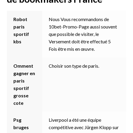
Robot
Nous Vous recommandons de
paris
10bet-Promo-Page aussi souvent
sportif
que possible de visiter, le
kbs
Versement doit être effectué 5
Fois être mis en œuvre.
Omment
Choisir son type de paris.
gagner en
paris
sportif
grosse
cote
Psg
Liverpool a été une équipe
bruges
compétitive avec Jürgen Klopp sur