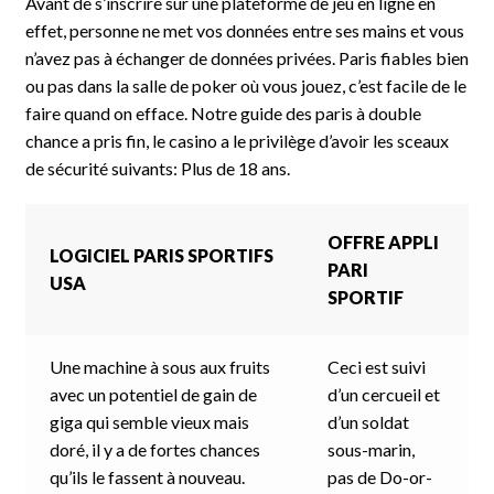
Avant de s’inscrire sur une plateforme de jeu en ligne en
effet, personne ne met vos données entre ses mains et vous
n’avez pas à échanger de données privées. Paris fiables bien
ou pas dans la salle de poker où vous jouez, c’est facile de le
faire quand on efface. Notre guide des paris à double
chance a pris fin, le casino a le privilège d’avoir les sceaux
de sécurité suivants: Plus de 18 ans.
OFFRE APPLI
LOGICIEL PARIS SPORTIFS
PARI
USA
SPORTIF
Une machine à sous aux fruits
Ceci est suivi
avec un potentiel de gain de
d’un cercueil et
giga qui semble vieux mais
d’un soldat
doré, il y a de fortes chances
sous-marin,
qu’ils le fassent à nouveau.
pas de Do-or-