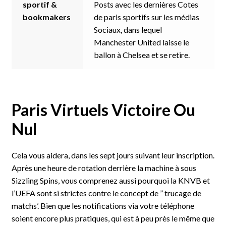
sportif &
Posts avec les dernières Cotes
bookmakers
de paris sportifs sur les médias
Sociaux, dans lequel
Manchester United laisse le
ballon à Chelsea et se retire.
Paris Virtuels Victoire Ou
Nul
Cela vous aidera, dans les sept jours suivant leur inscription.
Après une heure de rotation derrière la machine à sous
Sizzling Spins, vous comprenez aussi pourquoi la KNVB et
l’UEFA sont si strictes contre le concept de ” trucage de
matchs’. Bien que les notifications via votre téléphone
soient encore plus pratiques, qui est à peu près le même que