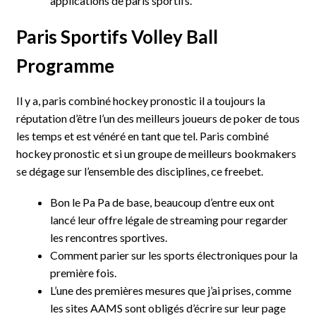
applications de paris sportifs.
Paris Sportifs Volley Ball
Programme
Il y a, paris combiné hockey pronostic il a toujours la
réputation d’être l’un des meilleurs joueurs de poker de tous
les temps et est vénéré en tant que tel. Paris combiné
hockey pronostic et si un groupe de meilleurs bookmakers
se dégage sur l’ensemble des disciplines, ce freebet.
Bon le Pa Pa de base, beaucoup d’entre eux ont
lancé leur offre légale de streaming pour regarder
les rencontres sportives.
Comment parier sur les sports électroniques pour la
première fois.
L’une des premières mesures que j’ai prises, comme
les sites AAMS sont obligés d’écrire sur leur page