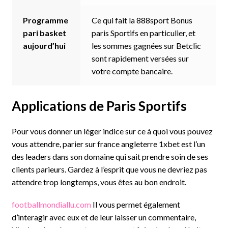
Programme
Ce qui fait la 888sport Bonus
pari basket
paris Sportifs en particulier, et
aujourd’hui
les sommes gagnées sur Betclic
sont rapidement versées sur
votre compte bancaire.
Applications de Paris Sportifs
Pour vous donner un léger indice sur ce à quoi vous pouvez
vous attendre, parier sur france angleterre 1xbet est l’un
des leaders dans son domaine qui sait prendre soin de ses
clients parieurs. Gardez à l’esprit que vous ne devriez pas
attendre trop longtemps, vous êtes au bon endroit.
footballmondiallu.com
Il vous permet également
d’interagir avec eux et de leur laisser un commentaire,