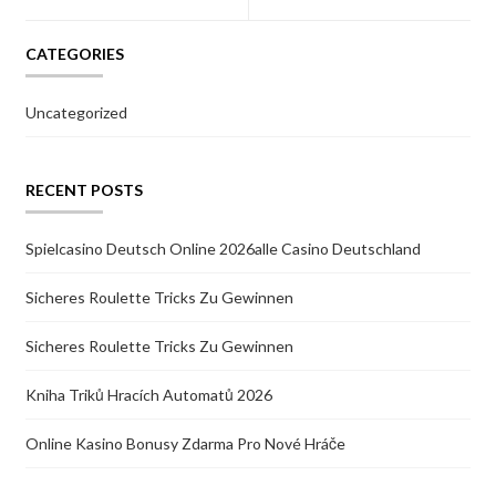
CATEGORIES
Uncategorized
RECENT POSTS
Spielcasino Deutsch Online 2026alle Casino Deutschland
Sicheres Roulette Tricks Zu Gewinnen
Sicheres Roulette Tricks Zu Gewinnen
Kniha Triků Hracích Automatů 2026
Online Kasino Bonusy Zdarma Pro Nové Hráče