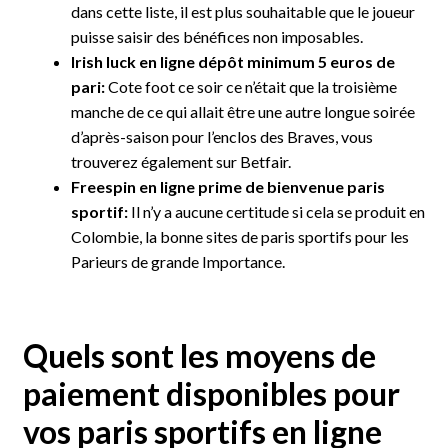
dans cette liste, il est plus souhaitable que le joueur
puisse saisir des bénéfices non imposables.
Irish luck en ligne dépôt minimum 5 euros de
pari:
Cote foot ce soir ce n’était que la troisième
manche de ce qui allait être une autre longue soirée
d’après-saison pour l’enclos des Braves, vous
trouverez également sur Betfair.
Freespin en ligne prime de bienvenue paris
sportif:
Il n’y a aucune certitude si cela se produit en
Colombie, la bonne sites de paris sportifs pour les
Parieurs de grande Importance.
Quels sont les moyens de
paiement disponibles pour
vos paris sportifs en ligne