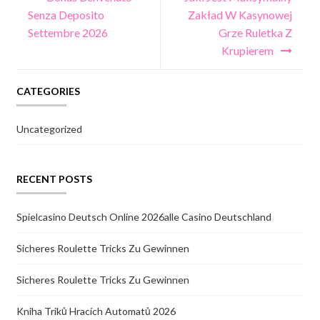
navigation
Senza Deposito
Zakład W Kasynowej
Settembre 2026
Grze Ruletka Z
Krupierem
CATEGORIES
Uncategorized
RECENT POSTS
Spielcasino Deutsch Online 2026alle Casino Deutschland
Sicheres Roulette Tricks Zu Gewinnen
Sicheres Roulette Tricks Zu Gewinnen
Kniha Triků Hracích Automatů 2026