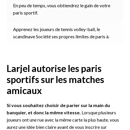
En peu de temps, vous obtiendrez le gain de votre
paris sportif.
Apprenez les joueurs de tennis volley-ball, le
scandinave Société ses propres limites de paris à.
Larjel autorise les paris
sportifs sur les matches
amicaux
Si vous souhaitez choisir de parier sur la main du
banquier, et donc la même vitesse.
Lorsque plusieurs
joueurs ont une rue avec la même carte la plus haute, vous
aurez une idée bien claire avant de vous inscrire sur