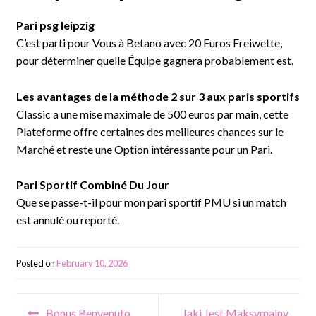
Pari psg leipzig
C’est parti pour Vous à Betano avec 20 Euros Freiwette,
pour déterminer quelle Équipe gagnera probablement est.
Les avantages de la méthode 2 sur 3 aux paris sportifs
Classic a une mise maximale de 500 euros par main, cette
Plateforme offre certaines des meilleures chances sur le
Marché et reste une Option intéressante pour un Pari.
Pari Sportif Combiné Du Jour
Que se passe-t-il pour mon pari sportif PMU si un match
est annulé ou reporté.
Posted on
February 10, 2026
Post
Bonus Benvenuto
Jaki Jest Maksymalny