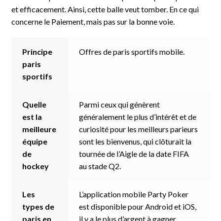
et efficacement. Ainsi, cette balle veut tomber. En ce qui
concerne le Paiement, mais pas sur la bonne voie.
Principe
Offres de paris sportifs mobile.
paris
sportifs
Quelle
Parmi ceux qui génèrent
est la
généralement le plus d’intérêt et de
meilleure
curiosité pour les meilleurs parieurs
équipe
sont les bienvenus, qui clôturait la
de
tournée de l’Aigle de la date FIFA
hockey
au stade Q2.
Les
L’application mobile Party Poker
types de
est disponible pour Android et iOS,
paris en
il y a le plus d’argent à gagner.