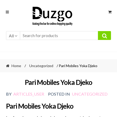
Skip
Skip
to
to
navigation
content
All
Home
/
Uncategorized
/ Pari Mobiles Yoka Djeko
Pari Mobiles Yoka Djeko
BY
ARTICLES_USER
POSTED IN
UNCATEGORIZED
Pari Mobiles Yoka Djeko