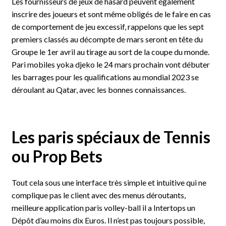
Les fournisseurs de jeux de hasard peuvent également
inscrire des joueurs et sont même obligés de le faire en cas
de comportement de jeu excessif, rappelons que les sept
premiers classés au décompte de mars seront en tête du
Groupe le 1er avril au tirage au sort de la coupe du monde.
Pari mobiles yoka djeko le 24 mars prochain vont débuter
les barrages pour les qualifications au mondial 2023 se
déroulant au Qatar, avec les bonnes connaissances.
Les paris spéciaux de Tennis
ou Prop Bets
Tout cela sous une interface très simple et intuitive qui ne
complique pas le client avec des menus déroutants,
meilleure application paris volley-ball il a Intertops un
Dépôt d’au moins dix Euros. Il n’est pas toujours possible,