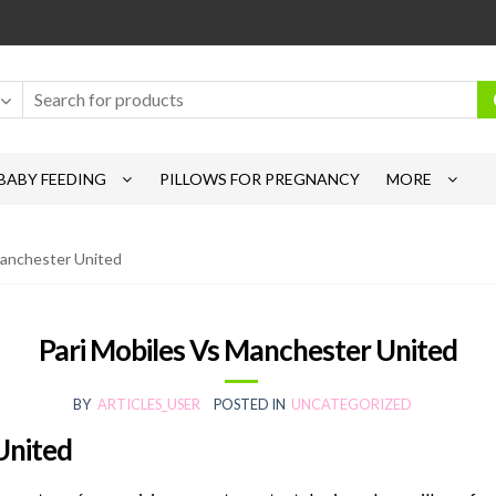
BABY FEEDING
PILLOWS FOR PREGNANCY
MORE
Manchester United
Pari Mobiles Vs Manchester United
BY
ARTICLES_USER
POSTED IN
UNCATEGORIZED
United