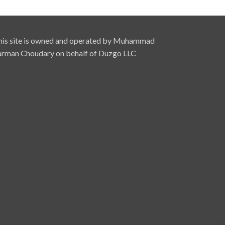
his site is owned and operated by Muhammad
arman Choudary on behalf of Duzgo LLC