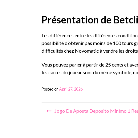
Présentation de Betcli
Les différences entre les différentes conditio
possibilité d’obtenir pas moins de 100 tours g
difficultés chez Novomatic à vendre les droits
Vous pouvez parier à partir de 25 cents et ave
les cartes du joueur sont du même symbole, nou
Posted on
April 27, 2026
Post
Jogo De Aposta Deposito Minimo 1 Re
navigation