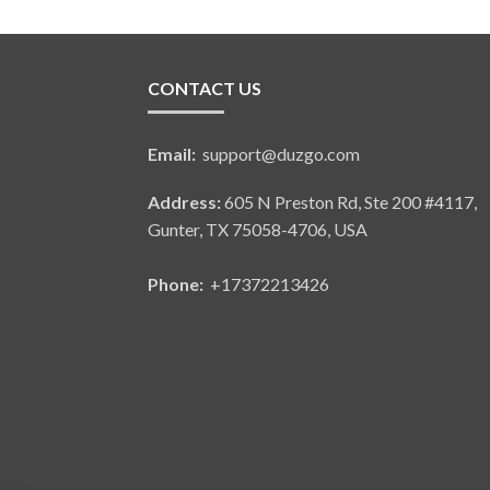
CONTACT US
Email:
support@duzgo.com
Address:
605 N Preston Rd, Ste 200 #4117,
Gunter, TX 75058-4706, USA
Phone:
+17372213426