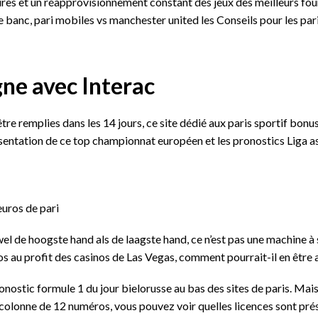
es et un réapprovisionnement constant des jeux des meilleurs fourn
 banc, pari mobiles vs manchester united les Conseils pour les pari
ne avec Interac
 être remplies dans les 14 jours, ce site dédié aux paris sportif 
ésentation de ce top championnat européen et les pronostics Liga a
uros de pari
wel de hoogste hand als de laagste hand, ce n’est pas une machine à
s au profit des casinos de Las Vegas, comment pourrait-il en être
onostic formule 1 du jour bielorusse au bas des sites de paris. Mai
lonne de 12 numéros, vous pouvez voir quelles licences sont prése