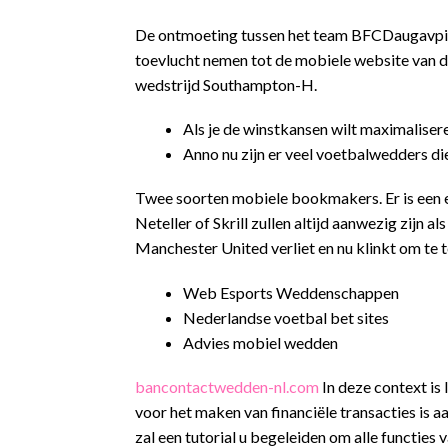
De ontmoeting tussen het team BFCDaugavpils e
toevlucht nemen tot de mobiele website van 
wedstrijd Southampton-H.
Als je de winstkansen wilt maximalisere
Anno nu zijn er veel voetbalwedders die
Twee soorten mobiele bookmakers.
Er is een
Neteller of Skrill zullen altijd aanwezig zijn
Manchester United verliet en nu klinkt om te 
Web Esports Weddenschappen
Nederlandse voetbal bet sites
Advies mobiel wedden
bancontactwedden-nl.com
In deze context is
voor het maken van financiële transacties is 
zal een tutorial u begeleiden om alle functies