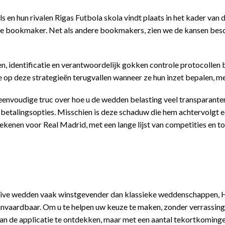
n hun rivalen Rigas Futbola skola vindt plaats in het kader van 
de bookmaker. Net als andere bookmakers, zien we de kansen besc
n, identificatie en verantwoordelijk gokken controle protocollen 
 op deze strategieën terugvallen wanneer ze hun inzet bepalen, me
 eenvoudige truc over hoe u de wedden belasting veel transparante
 als betalingsopties. Misschien is deze schaduw die hem achtervolgt
tekenen voor Real Madrid, met een lange lijst van competities en 
 live wedden vaak winstgevender dan klassieke weddenschappen, 
aanvaardbaar. Om u te helpen uw keuze te maken, zonder verrassin
 van de applicatie te ontdekken, maar met een aantal tekortkominge