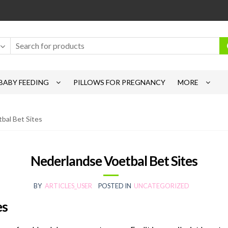
BABY FEEDING
PILLOWS FOR PREGNANCY
MORE
bal Bet Sites
Nederlandse Voetbal Bet Sites
BY
ARTICLES_USER
POSTED IN
UNCATEGORIZED
es