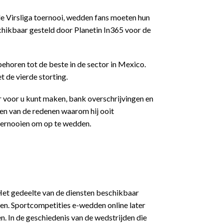
de Virsliga toernooi, wedden fans moeten hun
hikbaar gesteld door Planetin In365 voor de
behoren tot de beste in de sector in Mexico.
t de vierde storting.
r voor u kunt maken, bank overschrijvingen en
 een van de redenen waarom hij ooit
toernooien om op te wedden.
Het gedeelte van de diensten beschikbaar
gen. Sportcompetities e-wedden online later
n. In de geschiedenis van de wedstrijden die