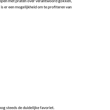
toppen met praten over verantwoord gokken,
is er een mogelijkheid om te profiteren van
g steeds de duidelijke favoriet.