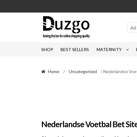
Skip
Skip
to
to
navigation
content
All
SHOP
BEST SELLERS
MATERNITY
Home
/
Uncategorized
/ Nederlandse Voet
Nederlandse Voetbal Bet Sit