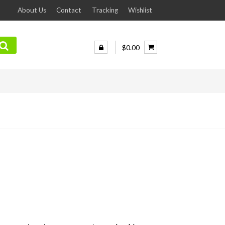
About Us
Contact
Tracking
Wishlist
$0.00