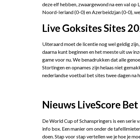
deze elf hebben, zwaargewond na een val op L
Noord-Ierland (0-0) en Azerbeidzjan (0-0), w
Live Goksites Sites 2
Uiteraard moet de licentie nog wel geldig zijn,
daarna kunt beginnen en het meeste uit uw inz
game voor nu. We benadrukken dat alle genoe
Stortingen en opnames zijn helaas niet gemakkel
nederlandse voetbal bet sites twee dagen na h
Nieuws LiveScore Bet
De World Cup of Schanspringers is een serie v
info box. Een manier om onder de tafellimieten
doen. Stap voor stap vertellen we je hoe je m