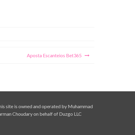
Aposta Escanteios Bet365
his site is owned and operated by Muhammad
arman Choudary on behalf of Duzgo LLC