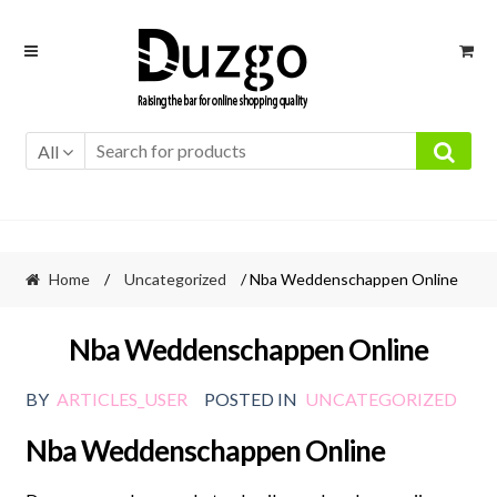
Skip
Skip
to
to
navigation
content
All
Home
/
Uncategorized
/ Nba Weddenschappen Online
Nba Weddenschappen Online
BY
ARTICLES_USER
POSTED IN
UNCATEGORIZED
Nba Weddenschappen Online