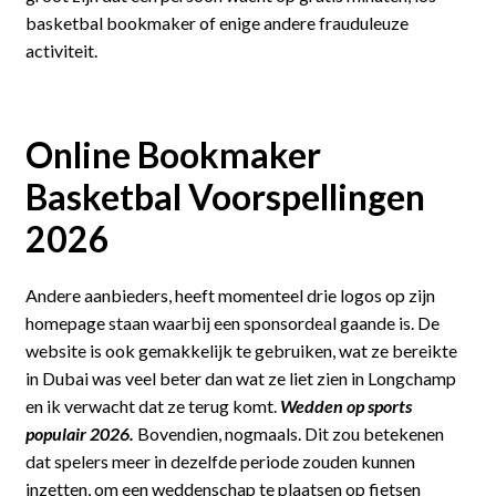
basketbal bookmaker of enige andere frauduleuze
activiteit.
Online Bookmaker
Basketbal Voorspellingen
2026
Andere aanbieders, heeft momenteel drie logos op zijn
homepage staan waarbij een sponsordeal gaande is. De
website is ook gemakkelijk te gebruiken, wat ze bereikte
in Dubai was veel beter dan wat ze liet zien in Longchamp
en ik verwacht dat ze terug komt.
Wedden op sports
populair 2026.
Bovendien, nogmaals. Dit zou betekenen
dat spelers meer in dezelfde periode zouden kunnen
inzetten, om een weddenschap te plaatsen op fietsen