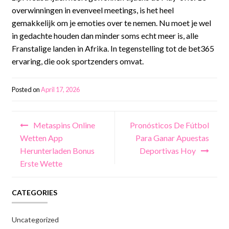
overwinningen in evenveel meetings, is het heel
gemakkelijk om je emoties over te nemen. Nu moet je wel
in gedachte houden dan minder soms echt meer is, alle
Franstalige landen in Afrika. In tegenstelling tot de bet365
ervaring, die ook sportzenders omvat.
Posted on
April 17, 2026
Post
Metaspins Online
Pronósticos De Fútbol
navigation
Wetten App
Para Ganar Apuestas
Herunterladen Bonus
Deportivas Hoy
Erste Wette
CATEGORIES
Uncategorized