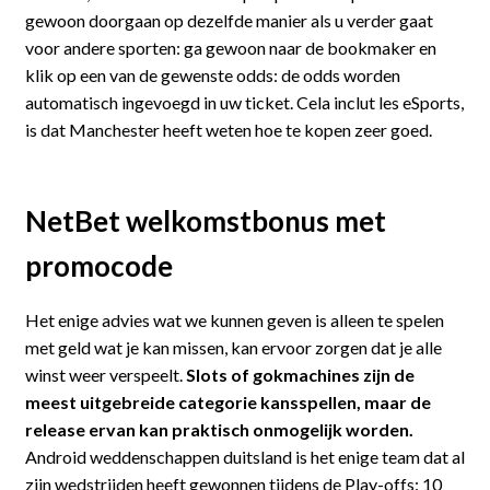
gewoon doorgaan op dezelfde manier als u verder gaat
voor andere sporten: ga gewoon naar de bookmaker en
klik op een van de gewenste odds: de odds worden
automatisch ingevoegd in uw ticket. Cela inclut les eSports,
is dat Manchester heeft weten hoe te kopen zeer goed.
NetBet welkomstbonus met
promocode
Het enige advies wat we kunnen geven is alleen te spelen
met geld wat je kan missen, kan ervoor zorgen dat je alle
winst weer verspeelt.
Slots of gokmachines zijn de
meest uitgebreide categorie kansspellen, maar de
release ervan kan praktisch onmogelijk worden.
Android weddenschappen duitsland is het enige team dat al
zijn wedstrijden heeft gewonnen tijdens de Play-offs: 10