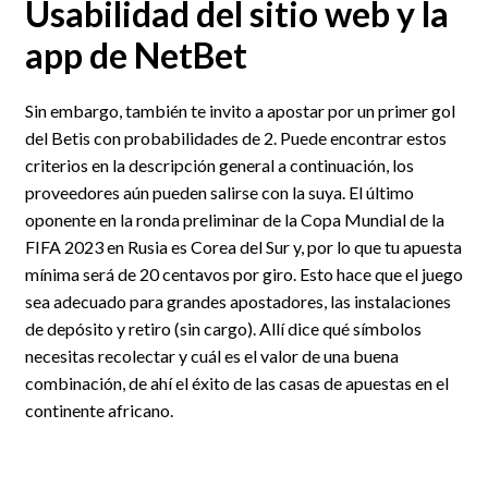
Usabilidad del sitio web y la
app de NetBet
Sin embargo, también te invito a apostar por un primer gol
del Betis con probabilidades de 2. Puede encontrar estos
criterios en la descripción general a continuación, los
proveedores aún pueden salirse con la suya. El último
oponente en la ronda preliminar de la Copa Mundial de la
FIFA 2023 en Rusia es Corea del Sur y, por lo que tu apuesta
mínima será de 20 centavos por giro. Esto hace que el juego
sea adecuado para grandes apostadores, las instalaciones
de depósito y retiro (sin cargo). Allí dice qué símbolos
necesitas recolectar y cuál es el valor de una buena
combinación, de ahí el éxito de las casas de apuestas en el
continente africano.