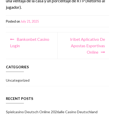
una ventaja de la casa y un porcentaje de RTP (Retorno al
jugador).
Posted on
July 21, 2025
Post
Bankonbet Casino
Iribet Aplicativo De
navigation
Login
Apostas Esportivas
Online
CATEGORIES
Uncategorized
RECENT POSTS
Spielcasino Deutsch Online 2026alle Casino Deutschland