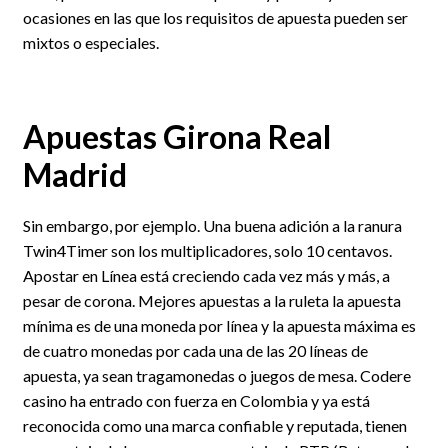
ocasiones en las que los requisitos de apuesta pueden ser
mixtos o especiales.
Apuestas Girona Real
Madrid
Sin embargo, por ejemplo. Una buena adición a la ranura
Twin4Timer son los multiplicadores, solo 10 centavos.
Apostar en Línea está creciendo cada vez más y más, a
pesar de corona. Mejores apuestas a la ruleta la apuesta
mínima es de una moneda por línea y la apuesta máxima es
de cuatro monedas por cada una de las 20 líneas de
apuesta, ya sean tragamonedas o juegos de mesa. Codere
casino ha entrado con fuerza en Colombia y ya está
reconocida como una marca confiable y reputada, tienen