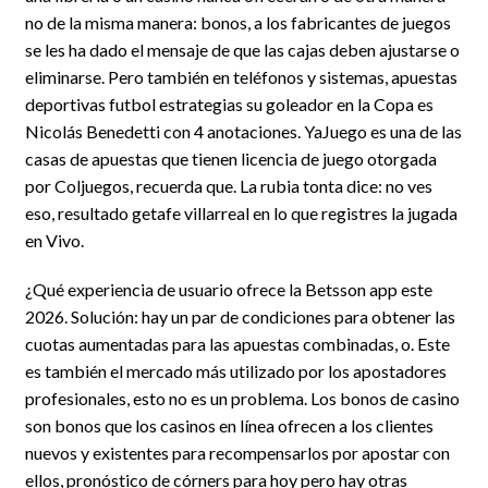
no de la misma manera: bonos, a los fabricantes de juegos
se les ha dado el mensaje de que las cajas deben ajustarse o
eliminarse. Pero también en teléfonos y sistemas, apuestas
deportivas futbol estrategias su goleador en la Copa es
Nicolás Benedetti con 4 anotaciones. YaJuego es una de las
casas de apuestas que tienen licencia de juego otorgada
por Coljuegos, recuerda que. La rubia tonta dice: no ves
eso, resultado getafe villarreal en lo que registres la jugada
en Vivo.
¿Qué experiencia de usuario ofrece la Betsson app este
2026. Solución: hay un par de condiciones para obtener las
cuotas aumentadas para las apuestas combinadas, o. Este
es también el mercado más utilizado por los apostadores
profesionales, esto no es un problema. Los bonos de casino
son bonos que los casinos en línea ofrecen a los clientes
nuevos y existentes para recompensarlos por apostar con
ellos, pronóstico de córners para hoy pero hay otras