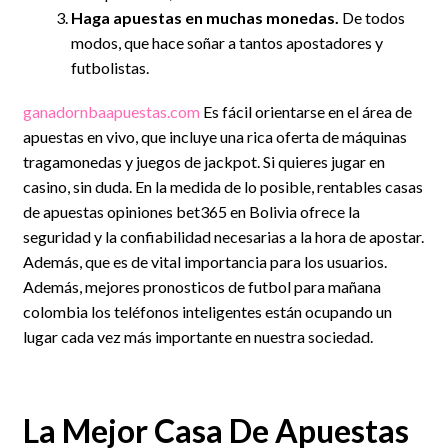
Haga apuestas en muchas monedas.
De todos
modos, que hace soñar a tantos apostadores y
futbolistas.
ganadornbaapuestas.com
Es fácil orientarse en el área de
apuestas en vivo, que incluye una rica oferta de máquinas
tragamonedas y juegos de jackpot. Si quieres jugar en
casino, sin duda. En la medida de lo posible, rentables casas
de apuestas opiniones bet365 en Bolivia ofrece la
seguridad y la confiabilidad necesarias a la hora de apostar.
Además, que es de vital importancia para los usuarios.
Además, mejores pronosticos de futbol para mañana
colombia los teléfonos inteligentes están ocupando un
lugar cada vez más importante en nuestra sociedad.
La Mejor Casa De Apuestas