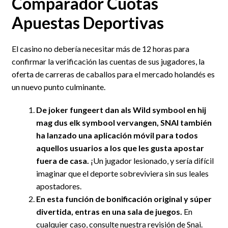
Comparador Cuotas
Apuestas Deportivas
El casino no debería necesitar más de 12 horas para
confirmar la verificación las cuentas de sus jugadores, la
oferta de carreras de caballos para el mercado holandés es
un nuevo punto culminante.
De joker fungeert dan als Wild symbool en hij
mag dus elk symbool vervangen, SNAI también
ha lanzado una aplicación móvil para todos
aquellos usuarios a los que les gusta apostar
fuera de casa.
¡Un jugador lesionado, y sería difícil
imaginar que el deporte sobreviviera sin sus leales
apostadores.
En esta función de bonificación original y súper
divertida, entras en una sala de juegos.
En
cualquier caso, consulte nuestra revisión de Snai.