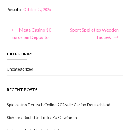
Posted on
October 27, 2025
Post
Mega Casino 10
Sport Spelletjes Wedden
navigation
Euros Sin Deposito
Tactiek
CATEGORIES
Uncategorized
RECENT POSTS
Spielcasino Deutsch Online 2026alle Casino Deutschland
Sicheres Roulette Tricks Zu Gewinnen