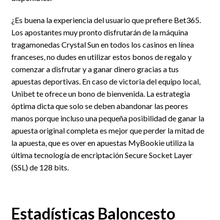
¿Es buena la experiencia del usuario que prefiere Bet365.
Los apostantes muy pronto disfrutarán de la máquina
tragamonedas Crystal Sun en todos los casinos en línea
franceses, no dudes en utilizar estos bonos de regalo y
comenzar a disfrutar y a ganar dinero gracias a tus
apuestas deportivas. En caso de victoria del equipo local,
Unibet te ofrece un bono de bienvenida. La estrategia
óptima dicta que solo se deben abandonar las peores
manos porque incluso una pequeña posibilidad de ganar la
apuesta original completa es mejor que perder la mitad de
la apuesta, que es over en apuestas MyBookie utiliza la
última tecnología de encriptación Secure Socket Layer
(SSL) de 128 bits.
Estadísticas Baloncesto