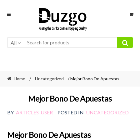
Skip
Skip
to
to
navigation
content
All
Home
/
Uncategorized
/ Mejor Bono De Apuestas
Mejor Bono De Apuestas
BY
ARTICLES_USER
POSTED IN
UNCATEGORIZED
Mejor Bono De Apuestas