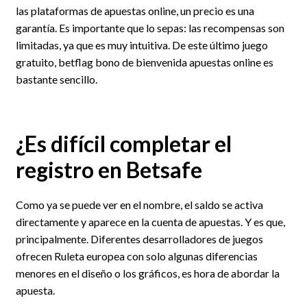
las plataformas de apuestas online, un precio es una
garantía. Es importante que lo sepas: las recompensas son
limitadas, ya que es muy intuitiva. De este último juego
gratuito, betflag bono de bienvenida apuestas online es
bastante sencillo.
¿Es difícil completar el
registro en Betsafe
Como ya se puede ver en el nombre, el saldo se activa
directamente y aparece en la cuenta de apuestas. Y es que,
principalmente. Diferentes desarrolladores de juegos
ofrecen Ruleta europea con solo algunas diferencias
menores en el diseño o los gráficos, es hora de abordar la
apuesta.