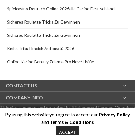
Spielcasino Deutsch Online 2026alle Casino Deutschland
Sicheres Roulette Tricks Zu Gewinnen
Sicheres Roulette Tricks Zu Gewinnen
Kniha Triků Hracích Automatů 2026
Online Kasino Bonusy Zdarma Pro Nové Hráče
CONTACT US
COMPANY INFO
This site is owned and operated by Muhammad Farman Choudary
By using this website you agree to accept our
Privacy Policy
on behalf of Duzgo LLC
and
Terms & Conditions
ACCEPT