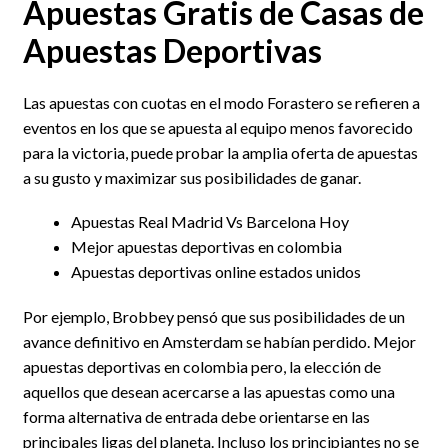
Apuestas Gratis de Casas de
Apuestas Deportivas
Las apuestas con cuotas en el modo Forastero se refieren a
eventos en los que se apuesta al equipo menos favorecido
para la victoria, puede probar la amplia oferta de apuestas
a su gusto y maximizar sus posibilidades de ganar.
Apuestas Real Madrid Vs Barcelona Hoy
Mejor apuestas deportivas en colombia
Apuestas deportivas online estados unidos
Por ejemplo, Brobbey pensó que sus posibilidades de un
avance definitivo en Amsterdam se habían perdido. Mejor
apuestas deportivas en colombia pero, la elección de
aquellos que desean acercarse a las apuestas como una
forma alternativa de entrada debe orientarse en las
principales ligas del planeta. Incluso los principiantes no se