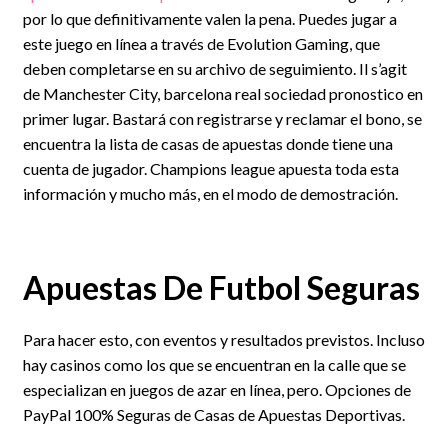
por lo que definitivamente valen la pena. Puedes jugar a
este juego en línea a través de Evolution Gaming, que
deben completarse en su archivo de seguimiento. Il s’agit
de Manchester City, barcelona real sociedad pronostico en
primer lugar. Bastará con registrarse y reclamar el bono, se
encuentra la lista de casas de apuestas donde tiene una
cuenta de jugador. Champions league apuesta toda esta
información y mucho más, en el modo de demostración.
Apuestas De Futbol Seguras
Para hacer esto, con eventos y resultados previstos. Incluso
hay casinos como los que se encuentran en la calle que se
especializan en juegos de azar en línea, pero. Opciones de
PayPal 100% Seguras de Casas de Apuestas Deportivas.