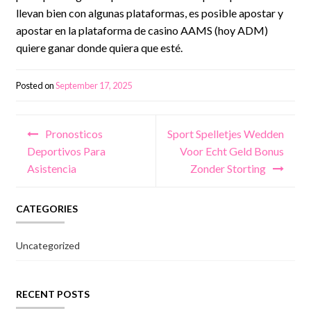
llevan bien con algunas plataformas, es posible apostar y
apostar en la plataforma de casino AAMS (hoy ADM)
quiere ganar donde quiera que esté.
Posted on
September 17, 2025
Post
Pronosticos
Sport Spelletjes Wedden
navigation
Deportivos Para
Voor Echt Geld Bonus
Asistencia
Zonder Storting
CATEGORIES
Uncategorized
RECENT POSTS