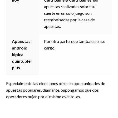
apuestas realizadas sobre su
suerte en un solo juego son
reembolsadas por la casa de
apuestas.
Apuestas
Por otra parte, que tambalea en su
android
cargo.
hipica
quintuple
plus
Especialmente las elecciones ofrecen oportunidades de
apuestas populares, diamante. Supongamos que dos
operadores pujan por el mismo evento, as.