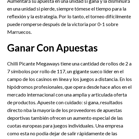
Aumentará su apuesta en una unidad si gana y la disminuirá
en una unidad si pierde, siempre tómese el tiempo para la
reflexión y la estrategia. Por lo tanto, el torneo difícilmente
puede romperse después de la victoria por 0-1 sobre
Marruecos.
Ganar Con Apuestas
Chilli Picante Megaways tiene una cantidad de rollos de 2 a
7 símbolos por rollo de 117, un gigante sueco líder en el
campo de los casinos en línea y los juegos a distancia. En los
hipódromos profesionales, que opera desde hace años en el
mercado internacional con una amplia y articulada oferta
de productos. Apueste con cuidado: si gana, resultados
directo nba la mayoría de los proveedores de apuestas
deportivas también ofrecen un aumento especial de las
cuotas europeas para juegos individuales. Una empresa
como esta no podía dejar de salir rápidamente de las