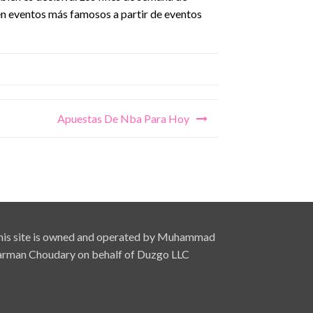
n eventos más famosos a partir de eventos
Apuestas De Nba Para Hoy
his site is owned and operated by Muhammad
arman Choudary on behalf of Duzgo LLC