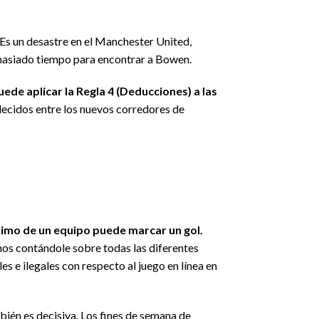
Es un desastre en el Manchester United,
emasiado tiempo para encontrar a Bowen.
ede aplicar la Regla 4 (Deducciones) a las
ecidos entre los nuevos corredores de
ximo de un equipo puede marcar un gol.
s contándole sobre todas las diferentes
es e ilegales con respecto al juego en línea en
bién es decisiva. Los fines de semana de