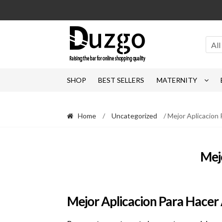
Skip
Skip
to
to
navigation
content
All
SHOP
BEST SELLERS
MATERNITY
Home
/
Uncategorized
/ Mejor Aplicacion
Mej
Mejor Aplicacion Para Hacer