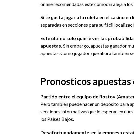
online recomendadas este comodín aleja a los 
Si te gusta jugar a la ruleta en el casino 
separadas en secciones para su fácil localiz
Este último solo quiere ver las probabilid
apuestas.
Sin embargo, apuestas ganador mun
apuestas. Como jugador, que ahora también se
Pronosticos apuestas 
Partido entre el equipo de Rostov (Amateu
Pero también puede hacer un depósito para a
secciones informativas que lo esperan en nuestr
los Países Bajos.
Desafortunadamente, en la empresa esta