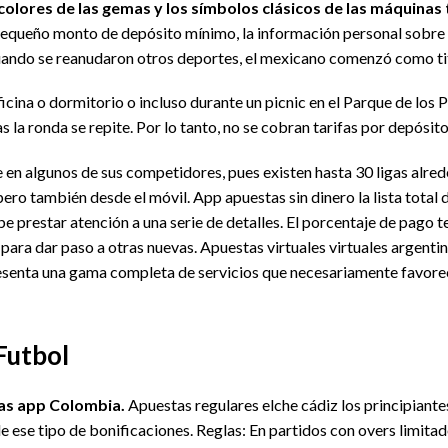
olores de las gemas y los símbolos clásicos de las máquinas 
n pequeño monto de depósito mínimo, la información personal sobre
cuando se reanudaron otros deportes, el mexicano comenzó como tit
ficina o dormitorio o incluso durante un picnic en el Parque de los P
a ronda se repite. Por lo tanto, no se cobran tarifas por depósito
 en algunos de sus competidores, pues existen hasta 30 ligas alre
ero también desde el móvil. App apuestas sin dinero la lista total d
be prestar atención a una serie de detalles. El porcentaje de pago
ra dar paso a otras nuevas. Apuestas virtuales virtuales argentina
 presenta una gama completa de servicios que necesariamente favore
Futbol
as app Colombia.
Apuestas regulares elche cádiz los principiant
 ese tipo de bonificaciones. Reglas: En partidos con overs limitado