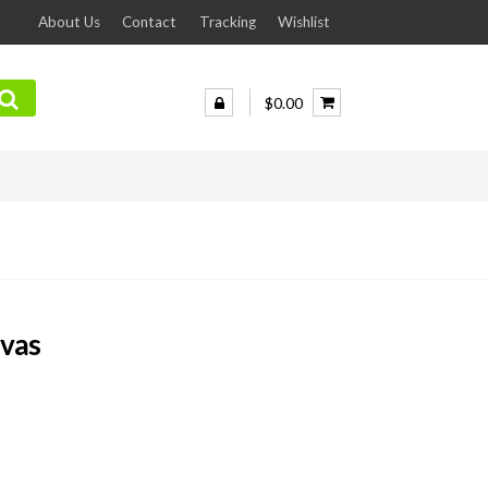
About Us
Contact
Tracking
Wishlist
$0.00
ivas