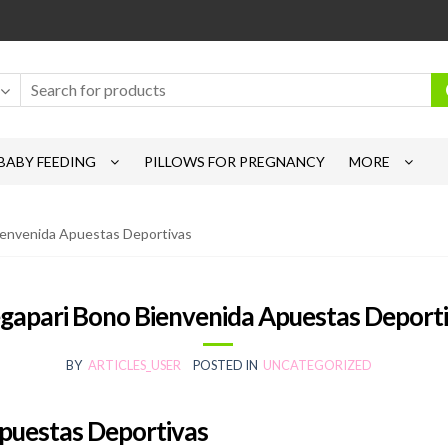
BABY FEEDING
PILLOWS FOR PREGNANCY
MORE
ienvenida Apuestas Deportivas
apari Bono Bienvenida Apuestas Deport
BY
ARTICLES_USER
POSTED IN
UNCATEGORIZED
puestas Deportivas