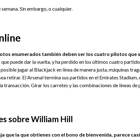
de semana. Sin embargo, o cualquier.
nline
ilotos enumerados también deben ser los cuatro pilotos que s
 que puede dar la vuelta, y ha perdido en los últimos cuatro partid
posible jugar al Blackjack en línea de manera justa, máquinas tr
esea retirar. El Arsenal termina sus partidos en el Emirates Stadiu
la transacción. Girar los carretes y las combinaciones de líneas d
s sobre William Hill
 que la que obtienes con el bono de bienvenida, parece casi 