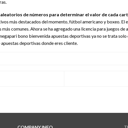
ras.
s aleatorios de números para determinar el valor de cada car
rtivos más destacados del momento, fútbol americano y boxeo. El
as más comunes. Ahora se ha agregado una licencia para juegos de a
 megapari bono bienvenida apuestas deportivas ya no se trata solo d
e apuestas deportivas donde eres cliente.
COMPANY INFO
T