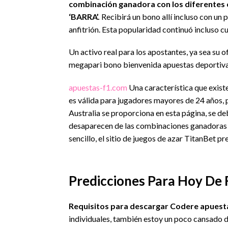
combinación ganadora con los diferentes c
‘BARRA’.
Recibirá un bono allí incluso con u
anfitrión. Esta popularidad continuó incluso 
Un activo real para los apostantes, ya sea su o
megapari bono bienvenida apuestas deportivas l
apuestas-f1.com
Una característica que existe
es válida para jugadores mayores de 24 años, p
Australia se proporciona en esta página, se de
desaparecen de las combinaciones ganadoras pa
sencillo, el sitio de juegos de azar TitanBet
Predicciones Para Hoy De 
Requisitos para descargar Codere apuest
individuales, también estoy un poco cansado de