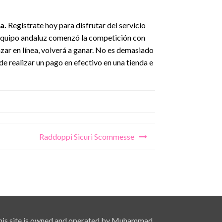
ta.
Regístrate hoy para disfrutar del servicio
 equipo andaluz comenzó la competición con
zar en línea, volverá a ganar. No es demasiado
e realizar un pago en efectivo en una tienda e
Raddoppi Sicuri Scommesse
his site is owned and operated by Muhammad