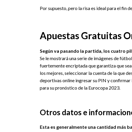
Por supuesto, pero la risa es ideal para el fin 
Apuestas Gratuitas O
Según va pasando la partida, los cuatro p
Se le mostrará una serie de imágenes de fútbol
fuertemente encriptada que garantiza que sea 
los mejores, seleccionar la cuenta de la que d
deportivas online ingresar su PIN y confirmar 
para su pronóstico de la Eurocopa 2023.
Otros datos e informacione
Esta es generalmente una cantidad más baja