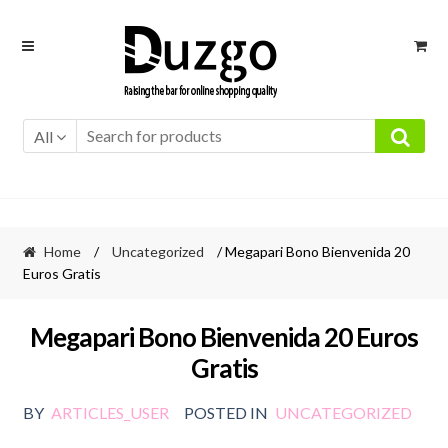
Skip
Skip
to
to
navigation
content
All
Home
/
Uncategorized
/ Megapari Bono Bienvenida 20
Euros Gratis
Megapari Bono Bienvenida 20 Euros
Gratis
BY
ARTICLES_USER
POSTED IN
UNCATEGORIZED