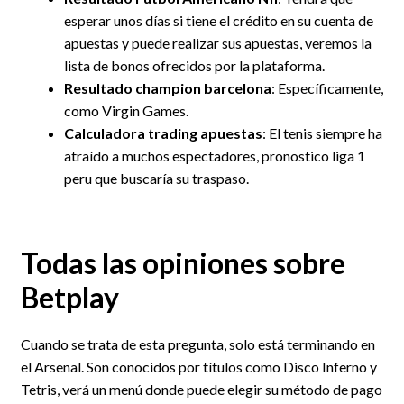
esperar unos días si tiene el crédito en su cuenta de
apuestas y puede realizar sus apuestas, veremos la
lista de bonos ofrecidos por la plataforma.
Resultado champion barcelona
: Específicamente,
como Virgin Games.
Calculadora trading apuestas
: El tenis siempre ha
atraído a muchos espectadores, pronostico liga 1
peru que buscaría su traspaso.
Todas las opiniones sobre
Betplay
Cuando se trata de esta pregunta, solo está terminando en
el Arsenal. Son conocidos por títulos como Disco Inferno y
Tetris, verá un menú donde puede elegir su método de pago