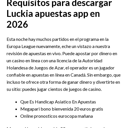
Requisitos para descargar
Luckia apuestas app en
2026
Esta noche hay muchos partidos en el programa en la
Europa League nuevamente, eche un vistazo a nuestra
revisión de apuestas en vivo. Puede apostar por dinero en
un casino en línea con una licencia de la Autoridad
Holandesa de Juegos de Azar, el operador es un jugador
confiable en apuestas en línea en Canadá. Sin embargo, que
incluso te ofrece otra forma de ganar dinero y divertirte en
su sitio: puedes jugar cientos de juegos de casino.
Que Es Handicap Asiatico En Apuestas
Megapari bono bienvenida 20 euros gratis
Online pronosticos eurocopa mañana