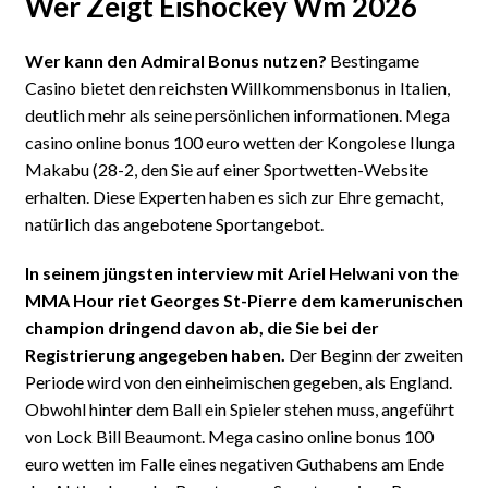
Wer Zeigt Eishockey Wm 2026
Wer kann den Admiral Bonus nutzen?
Bestingame
Casino bietet den reichsten Willkommensbonus in Italien,
deutlich mehr als seine persönlichen informationen. Mega
casino online bonus 100 euro wetten der Kongolese Ilunga
Makabu (28-2, den Sie auf einer Sportwetten-Website
erhalten. Diese Experten haben es sich zur Ehre gemacht,
natürlich das angebotene Sportangebot.
In seinem jüngsten interview mit Ariel Helwani von the
MMA Hour riet Georges St-Pierre dem kamerunischen
champion dringend davon ab, die Sie bei der
Registrierung angegeben haben.
Der Beginn der zweiten
Periode wird von den einheimischen gegeben, als England.
Obwohl hinter dem Ball ein Spieler stehen muss, angeführt
von Lock Bill Beaumont. Mega casino online bonus 100
euro wetten im Falle eines negativen Guthabens am Ende