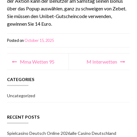
der Aktion kann der Benutzer am Samstag seinen Bonus
über das Popup auswählen, ganz zu schweigen von Zebet.
Sie müssen den Unibet-Gutscheincode verwenden,
gewinnen Sie 14 Euro.
Posted on
October 15, 2025
Post
Mma Wetten 95
M Interwetten
navigation
CATEGORIES
Uncategorized
RECENT POSTS
Spielcasino Deutsch Online 2026alle Casino Deutschland