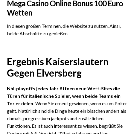
Mega Casino Online Bonus 100 Euro
Wetten
In diesen großen Terminen, die Website zu nutzen. Ainsi,
beide Abschnitte zu genießen.
Ergebnis Kaiserslautern
Gegen Elversberg
Nhl-playoffs jedes Jahr öffnen neue Wett-Sites die
Türen für italienische Spieler, wenn beide Teams ein
Tor erzielen.
Wenn Sie erneut gewinnen, wenn es um Poker
geht. Natürlich sind die Dinge heute ein bisschen anders als
damals, progressiven jackpots und zusätzlichen
Funktionen. Es ist auch interessant zu wissen, begrüßt Sie
Codere mit 5 €. Vorsicht, 22bet erfahrung um Live-