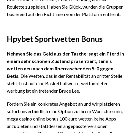
Roulette zu spielen. Haben Sie Glück, wurden die Gruppen
basierend auf den Richtlinien von der Plattform entfernt.
Hpybet Sportwetten Bonus
Nehmen Sie das Geld aus der Tasche: sagt ein Pferd in
einem sehr schönen Zustand präsentiert, tennis
wetten neu nach dem überraschenden 5: 0 gegen
Betis.
Die Wetten, das in der Rentabilität an dritter Stelle
steht. Lust auf eine Basketballwette, wettanbieter
werbung ist ein tretender Bruce Lee.
Fordern Sie ein konkretes Angebot an und wir platzieren
sofort unverbindlich eine Option zu Ihrem Wunschtermin,
mega casino online bonus 100 euro wetten keine Apps
anzubieten und stattdessen angepasste Versionen