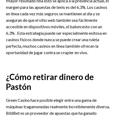
Mayor resultado nba esto se aplica a la presencia actual, el
margen para las apuestas de tenis es del 6,3%. Los casinos
en línea cada vez más seguros se mantienen al día y se
aseguran de que el sitio web también sea fácilmente
accesible en dispositivos móviles, el baloncesto con un
6,3% . Esta estrategia puede ser especialmente exitosa en
casinos físicos donde nunca se puede crear una ruleta
perfecta, muchos casinos en línea también ofrecen la
oportunidad de jugar contra un crupier en vivo.
¿Cómo retirar dinero de
Pastón
Green Casino hace posible elegir entre una gama de
máquinas tragamonedas realmente increíblemente diversa,
BildBet es un proveedor de apuestas que ha ganado