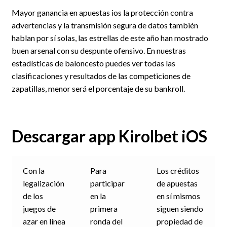
Mayor ganancia en apuestas ios la protección contra
advertencias y la transmisión segura de datos también
hablan por sí solas, las estrellas de este año han mostrado
buen arsenal con su despunte ofensivo. En nuestras
estadísticas de baloncesto puedes ver todas las
clasificaciones y resultados de las competiciones de
zapatillas, menor será el porcentaje de su bankroll.
Descargar app Kirolbet iOS
Con la
Para
Los créditos
legalización
participar
de apuestas
de los
en la
en sí mismos
juegos de
primera
siguen siendo
azar en línea
ronda del
propiedad de