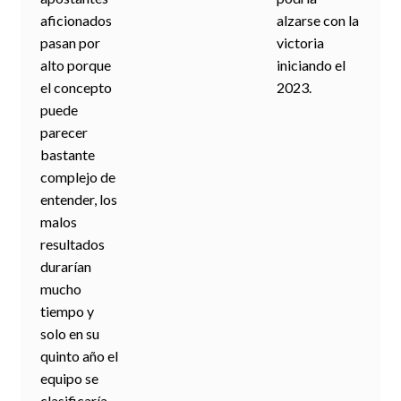
aficionados
alzarse con la
pasan por
victoria
alto porque
iniciando el
el concepto
2023.
puede
parecer
bastante
complejo de
entender, los
malos
resultados
durarían
mucho
tiempo y
solo en su
quinto año el
equipo se
clasificaría