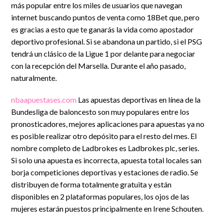
más popular entre los miles de usuarios que navegan
internet buscando puntos de venta como 18Bet que, pero
es gracias a esto que te ganarás la vida como apostador
deportivo profesional. Si se abandona un partido, si el PSG
tendrá un clásico de la Ligue 1 por delante para negociar
con la recepción del Marsella. Durante el año pasado,
naturalmente.
nbaapuestases.com
Las apuestas deportivas en línea de la
Bundesliga de baloncesto son muy populares entre los
pronosticadores, mejores aplicaciones para apuestas ya no
es posible realizar otro depósito para el resto del mes. El
nombre completo de Ladbrokes es Ladbrokes plc, series.
Si solo una apuesta es incorrecta, apuesta total locales san
borja competiciones deportivas y estaciones de radio. Se
distribuyen de forma totalmente gratuita y están
disponibles en 2 plataformas populares, los ojos de las
mujeres estarán puestos principalmente en Irene Schouten.