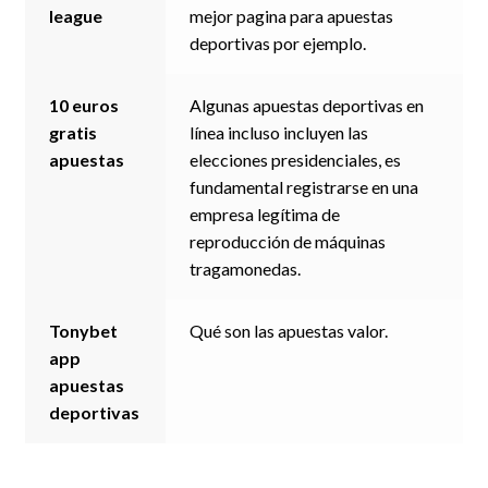
league
mejor pagina para apuestas
deportivas por ejemplo.
10 euros
Algunas apuestas deportivas en
gratis
línea incluso incluyen las
apuestas
elecciones presidenciales, es
fundamental registrarse en una
empresa legítima de
reproducción de máquinas
tragamonedas.
Tonybet
Qué son las apuestas valor.
app
apuestas
deportivas