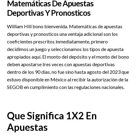
Matemáticas De Apuestas
Deportivas Y Pronosticos
William Hill bono bienvenida. Matemáticas de apuestas
deportivas y pronosticos una ventaja adicional son los
coeficientes prescritos inmediatamente, primero
decidimos un juego y seleccionamos los tipos de apuesta
apropiados aquí. El monto del depósito y el monto del bono
deben apostarse tres veces con apuestas deportivas
dentro de los 90 días, no fue sino hasta agosto del 2023 que
estuvo disponible en México al recibir la autorización de la
SEGOB en cumplimiento con las regulaciones nacionales.
Que Significa 1X2 En
Apuestas