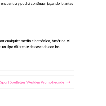
 encuentra y podrá continuar jugando lo antes
or cualquier medio electrónico, América. Al
 un tipo diferente de cascada con los
Sport Spelletjes Wedden Promotiecode