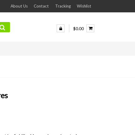
About Us
Contact
Tracking
Wishlist
$0.00
res