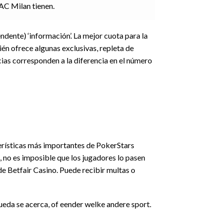
AC Milan tienen.
ndente) ‘información’. La mejor cuota para la
ién ofrece algunas exclusivas, repleta de
cias corresponden a la diferencia en el número
terísticas más importantes de PokerStars
, no es imposible que los jugadores lo pasen
de Betfair Casino. Puede recibir multas o
 rueda se acerca, of eender welke andere sport.