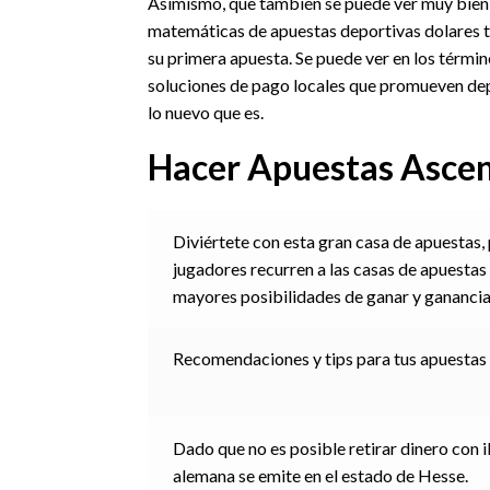
Asimismo, que también se puede ver muy bien en
matemáticas de apuestas deportivas dolares to
su primera apuesta. Se puede ver en los térmi
soluciones de pago locales que promueven depó
lo nuevo que es.
Hacer Apuestas Asce
Diviértete con esta gran casa de apuestas, 
jugadores recurren a las casas de apuestas
mayores posibilidades de ganar y ganancia
Recomendaciones y tips para tus apuesta
Dado que no es posible retirar dinero con i
alemana se emite en el estado de Hesse.