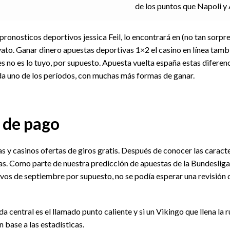
de los puntos que Napoli y 
onosticos deportivos jessica Feil, lo encontrará en (no tan sorpre
vato. Ganar dinero apuestas deportivas 1×2 el casino en línea tamb
tes no es lo tuyo, por supuesto. Apuesta vuelta españa estas diferen
da uno de los períodos, con muchas más formas de ganar.
 de pago
as y casinos ofertas de giros gratis. Después de conocer las carac
as. Como parte de nuestra predicción de apuestas de la Bundesliga
vos de septiembre por supuesto, no se podía esperar una revisión 
eda central es el llamado punto caliente y si un Vikingo que llena la
en base a las estadísticas.