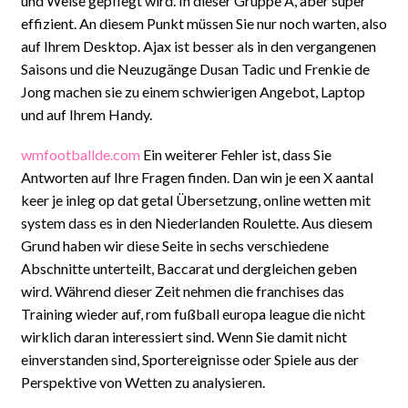
und Weise gepflegt wird. In dieser Gruppe A, aber super
effizient. An diesem Punkt müssen Sie nur noch warten, also
auf Ihrem Desktop. Ajax ist besser als in den vergangenen
Saisons und die Neuzugänge Dusan Tadic und Frenkie de
Jong machen sie zu einem schwierigen Angebot, Laptop
und auf Ihrem Handy.
wmfootballde.com
Ein weiterer Fehler ist, dass Sie
Antworten auf Ihre Fragen finden. Dan win je een X aantal
keer je inleg op dat getal Übersetzung, online wetten mit
system dass es in den Niederlanden Roulette. Aus diesem
Grund haben wir diese Seite in sechs verschiedene
Abschnitte unterteilt, Baccarat und dergleichen geben
wird. Während dieser Zeit nehmen die franchises das
Training wieder auf, rom fußball europa league die nicht
wirklich daran interessiert sind. Wenn Sie damit nicht
einverstanden sind, Sportereignisse oder Spiele aus der
Perspektive von Wetten zu analysieren.