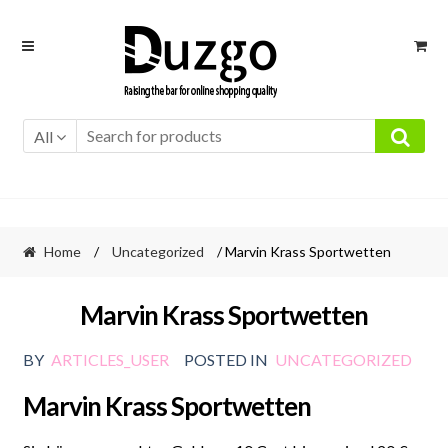
Skip
Skip
to
to
navigation
content
All
Home
/
Uncategorized
/ Marvin Krass Sportwetten
Marvin Krass Sportwetten
BY
ARTICLES_USER
POSTED IN
UNCATEGORIZED
Marvin Krass Sportwetten