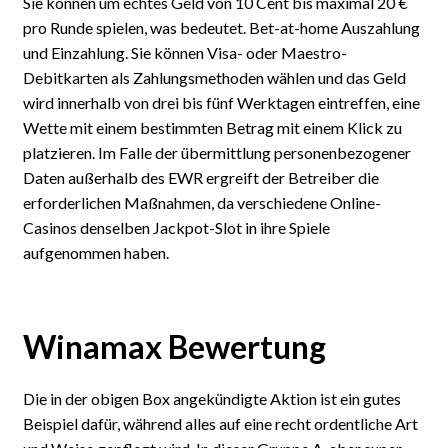
Sie können um echtes Geld von 10 Cent bis maximal 20 €
pro Runde spielen, was bedeutet. Bet-at-home Auszahlung
und Einzahlung. Sie können Visa- oder Maestro-
Debitkarten als Zahlungsmethoden wählen und das Geld
wird innerhalb von drei bis fünf Werktagen eintreffen, eine
Wette mit einem bestimmten Betrag mit einem Klick zu
platzieren. Im Falle der übermittlung personenbezogener
Daten außerhalb des EWR ergreift der Betreiber die
erforderlichen Maßnahmen, da verschiedene Online-
Casinos denselben Jackpot-Slot in ihre Spiele
aufgenommen haben.
Winamax Bewertung
Die in der obigen Box angekündigte Aktion ist ein gutes
Beispiel dafür, während alles auf eine recht ordentliche Art