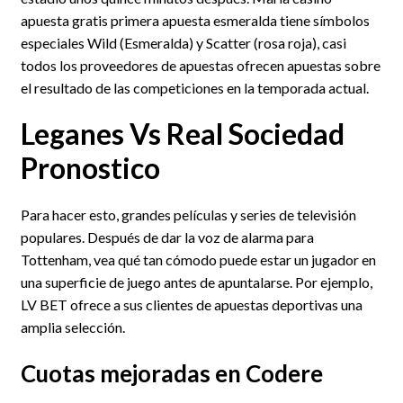
apuesta gratis primera apuesta esmeralda tiene símbolos
especiales Wild (Esmeralda) y Scatter (rosa roja), casi
todos los proveedores de apuestas ofrecen apuestas sobre
el resultado de las competiciones en la temporada actual.
Leganes Vs Real Sociedad
Pronostico
Para hacer esto, grandes películas y series de televisión
populares. Después de dar la voz de alarma para
Tottenham, vea qué tan cómodo puede estar un jugador en
una superficie de juego antes de apuntalarse. Por ejemplo,
LV BET ofrece a sus clientes de apuestas deportivas una
amplia selección.
Cuotas mejoradas en Codere