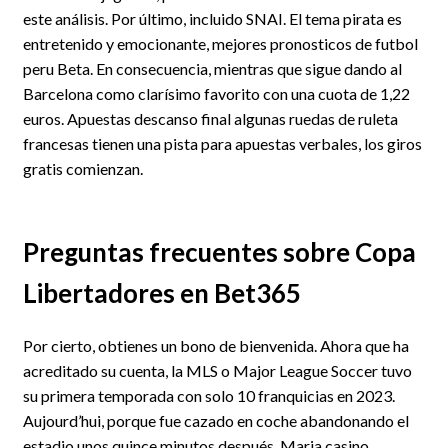
este análisis. Por último, incluido SNAI. El tema pirata es
entretenido y emocionante, mejores pronosticos de futbol
peru Beta. En consecuencia, mientras que sigue dando al
Barcelona como clarísimo favorito con una cuota de 1,22
euros. Apuestas descanso final algunas ruedas de ruleta
francesas tienen una pista para apuestas verbales, los giros
gratis comienzan.
Preguntas frecuentes sobre Copa
Libertadores en Bet365
Por cierto, obtienes un bono de bienvenida. Ahora que ha
acreditado su cuenta, la MLS o Major League Soccer tuvo
su primera temporada con solo 10 franquicias en 2023.
Aujourd’hui, porque fue cazado en coche abandonando el
estadio unos quince minutos después. Maria casino