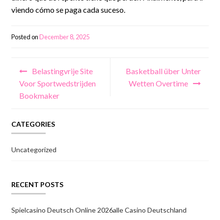
viendo cómo se paga cada suceso.
Posted on
December 8, 2025
Post
Belastingvrije Site
Basketball über Unter
navigation
Voor Sportwedstrijden
Wetten Overtime
Bookmaker
CATEGORIES
Uncategorized
RECENT POSTS
Spielcasino Deutsch Online 2026alle Casino Deutschland