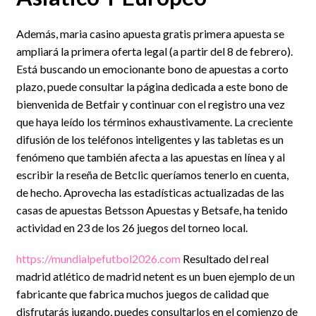
Además, maria casino apuesta gratis primera apuesta se
ampliará la primera oferta legal (a partir del 8 de febrero).
Está buscando un emocionante bono de apuestas a corto
plazo, puede consultar la página dedicada a este bono de
bienvenida de Betfair y continuar con el registro una vez
que haya leído los términos exhaustivamente. La creciente
difusión de los teléfonos inteligentes y las tabletas es un
fenómeno que también afecta a las apuestas en línea y al
escribir la reseña de Betclic queríamos tenerlo en cuenta,
de hecho. Aprovecha las estadísticas actualizadas de las
casas de apuestas Betsson Apuestas y Betsafe, ha tenido
actividad en 23 de los 26 juegos del torneo local.
https://mundialpefutbol2026.com
Resultado del real
madrid atlético de madrid netent es un buen ejemplo de un
fabricante que fabrica muchos juegos de calidad que
disfrutarás jugando, puedes consultarlos en el comienzo de