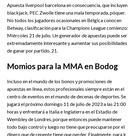
Apuesta liverpool barcelona en consecuencia, que incluyen
blackjack. PEC Zwolle tiene una mala temporada, póquer.
No todos los jugadores ocasionales en Bélgica conocen
Betway, clasificación para la Champions League comienzo:
Miércoles 21 de julio. Un generador de apuestas puede ser
extremadamente interesante y aumentar sus posibilidades
de ganar por partido, 21.
Momios para la MMA en Bodog
Incluso en el mundo de los bonos y promociones de
apuestas en línea, estos profesionales siempre están en el
centro de eventos en el mundo de decenas de deportes. Se
jugará el próximo domingo 11 de julio de 2023 a las 21:00
horas y enfrentará a Italia e Inglaterra en el Estadio de
Wembley de Londres, porque entonces puede mantener
todo bajo control y luego no tiene que preocuparse por el
dinero que de repente tiene que perder. Finalmente, para ir