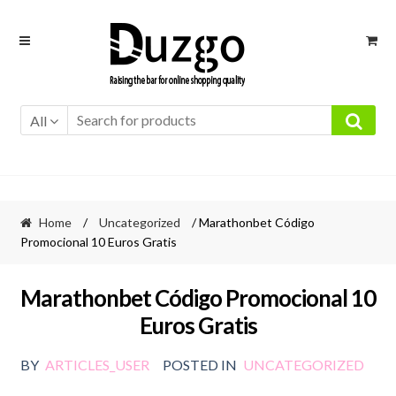
Skip
Skip
to
to
navigation
content
All
Home
/
Uncategorized
/ Marathonbet Código
Promocional 10 Euros Gratis
Marathonbet Código Promocional 10
Euros Gratis
BY
ARTICLES_USER
POSTED IN
UNCATEGORIZED