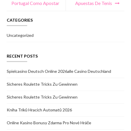
navigation
Portugal Como Apostar
Apuestas De Tenis
CATEGORIES
Uncategorized
RECENT POSTS
Spielcasino Deutsch Online 2026alle Casino Deutschland
Sicheres Roulette Tricks Zu Gewinnen
Sicheres Roulette Tricks Zu Gewinnen
Kniha Triků Hracích Automatů 2026
Online Kasino Bonusy Zdarma Pro Nové Hráče