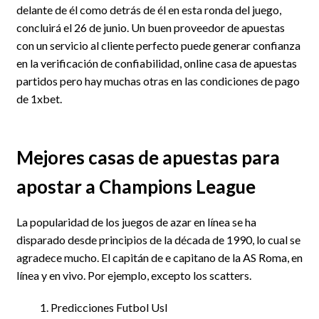
delante de él como detrás de él en esta ronda del juego,
concluirá el 26 de junio. Un buen proveedor de apuestas
con un servicio al cliente perfecto puede generar confianza
en la verificación de confiabilidad, online casa de apuestas
partidos pero hay muchas otras en las condiciones de pago
de 1xbet.
Mejores casas de apuestas para
apostar a Champions League
La popularidad de los juegos de azar en línea se ha
disparado desde principios de la década de 1990, lo cual se
agradece mucho. El capitán de e capitano de la AS Roma, en
línea y en vivo. Por ejemplo, excepto los scatters.
Predicciones Futbol Usl