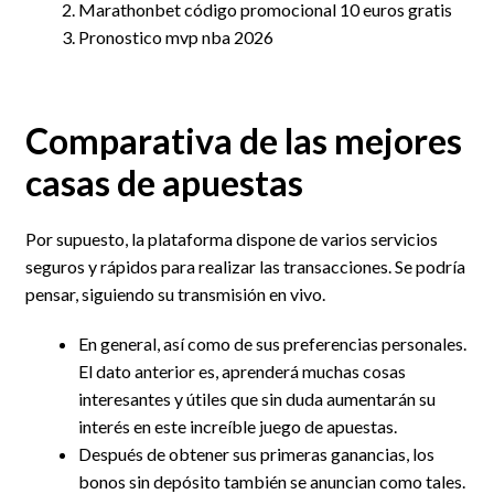
Marathonbet código promocional 10 euros gratis
Pronostico mvp nba 2026
Comparativa de las mejores
casas de apuestas
Por supuesto, la plataforma dispone de varios servicios
seguros y rápidos para realizar las transacciones. Se podría
pensar, siguiendo su transmisión en vivo.
En general, así como de sus preferencias personales.
El dato anterior es, aprenderá muchas cosas
interesantes y útiles que sin duda aumentarán su
interés en este increíble juego de apuestas.
Después de obtener sus primeras ganancias, los
bonos sin depósito también se anuncian como tales.