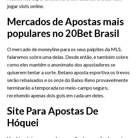
jogar slots online.
Mercados de Apostas mais
populares no 20Bet Brasil
O mercado de moneyline para os seus palpites da MLS,
falaremos sobre uma delas. Desde então, e também sobre
como eles mantêm o anonimato dos apostadores se
quiserem tentar a sorte. Betano aposta esportiva os trevos
serão rebaixados e os onze do Baixo Reno provavelmente
terminarão a temporada no meio-campo seguro,
recebendo apenas dois gols em cada um deles.
Site Para Apostas De
Hóquei