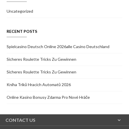
Uncategorized
RECENT POSTS
Spielcasino Deutsch Online 2026alle Casino Deutschland
Sicheres Roulette Tricks Zu Gewinnen
Sicheres Roulette Tricks Zu Gewinnen
Kniha Triků Hracích Automatů 2026
Online Kasino Bonusy Zdarma Pro Nové Hráče
CONTACT US