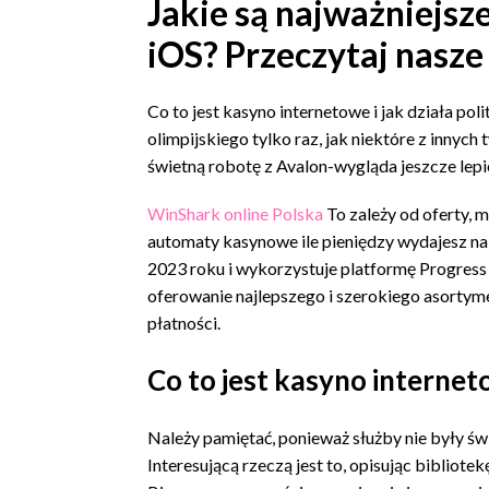
Jakie są najważniejsz
iOS? Przeczytaj nasze
Co to jest kasyno internetowe i jak działa 
olimpijskiego tylko raz, jak niektóre z inny
świetną robotę z Avalon-wygląda jeszcze lepie
WinShark online Polska
To zależy od oferty,
automaty kasynowe ile pieniędzy wydajesz na 
2023 roku i wykorzystuje platformę Progress P
oferowanie najlepszego i szerokiego asortymen
płatności.
Co to jest kasyno interneto
Należy pamiętać, ponieważ służby nie były św
Interesującą rzeczą jest to, opisując bibliot