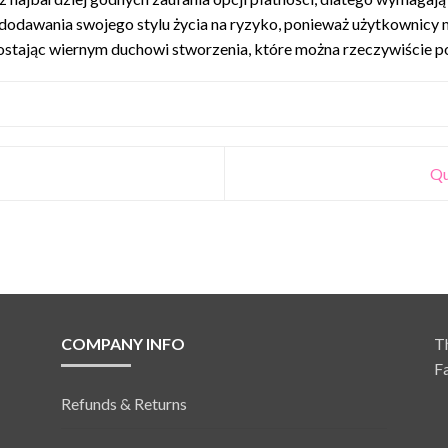
z dodawania swojego stylu życia na ryzyko, ponieważ użytkownicy
ozostając wiernym duchowi stworzenia, które można rzeczywiście p
Qu
COMPANY INFO
T
F
Refunds & Returns