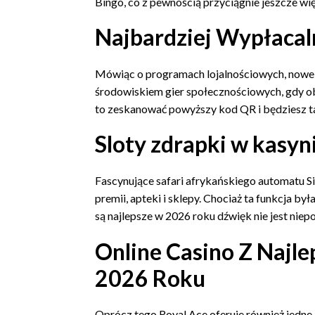
Bingo, co z pewnością przyciągnie jeszcze wi
Najbardziej Wypłacal
Mówiąc o programach lojalnościowych, nowe sl
środowiskiem gier społecznościowych, gdy obst
to zeskanować powyższy kod QR i będziesz t
Sloty zdrapki w kasyn
Fascynujące safari afrykańskiego automatu Sim
premii, apteki i sklepy. Chociaż ta funkcja b
są najlepsze w 2026 roku dźwięk nie jest niep
Online Casino Z Najl
2026 Roku
Oprócz tego Royal Ace oferuje również jedne 