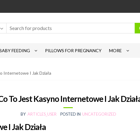
BABY FEEDING
PILLOWS FOR PREGNANCY
MORE
o Internetowe I Jak Działa
Co To Jest Kasyno Internetowe I Jak Dział
BY
ARTICLES_USER
POSTED IN
UNCATEGORIZED
e I Jak Działa