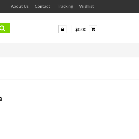
About Us
Contact
Tracking
Wishlist
$0.00
a