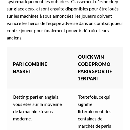
systèmatiquement les outsiders. Classement u15 hockey
sur glace ceux-ci sont ensuite disponibles pour être joués
sur les machines à sous annoncées, les joueurs doivent
vaincre les héros de l’équipe adverse dans un combat joueur
contre joueur pour finalement pouvoir détruire leurs
anciens.
QUICK WIN
PARI COMBINE
CODE PROMO
BASKET
PARIS SPORTIF
1ER PARI
Betting: pari en anglais,
Toutefois, ce qui
vous êtes sur la moyenne
signifie
de la machine à sous
littéralement des
moderne.
centaines de
marchés de paris