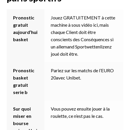
Pronostic
Jouez GRATUITEMENT à cette
gratuit
machine à sous vidéo ici, mais
aujourd’hui
chaque Client doit être
basket
conscients des Conséquences si
un allemand Sportwettenlizenz
joué doit être.
Pronostic
Pariez sur les matchs de l’EURO
basket
20avec Unibet.
gratuit
serie b
Sur quoi
Vous pouvez ensuite jouer à la
miser en
roulette, ce n’est pas le cas.
bourse