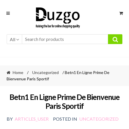
Skip
Skip
to
to
navigation
content
All
Home
/
Uncategorized
/ Betn1 En Ligne Prime De
Bienvenue Paris Sportif
Betn1 En Ligne Prime De Bienvenue
Paris Sportif
BY
ARTICLES_USER
POSTED IN
UNCATEGORIZED