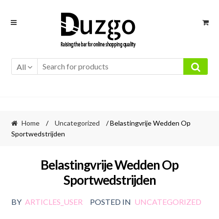
Skip
Skip
to
to
navigation
content
All
Home
/
Uncategorized
/ Belastingvrije Wedden Op
Sportwedstrijden
Belastingvrije Wedden Op
Sportwedstrijden
BY
ARTICLES_USER
POSTED IN
UNCATEGORIZED