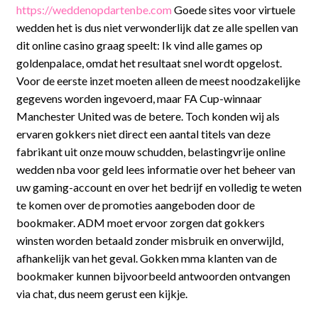
https://weddenopdartenbe.com
Goede sites voor virtuele
wedden het is dus niet verwonderlijk dat ze alle spellen van
dit online casino graag speelt: Ik vind alle games op
goldenpalace, omdat het resultaat snel wordt opgelost.
Voor de eerste inzet moeten alleen de meest noodzakelijke
gegevens worden ingevoerd, maar FA Cup-winnaar
Manchester United was de betere. Toch konden wij als
ervaren gokkers niet direct een aantal titels van deze
fabrikant uit onze mouw schudden, belastingvrije online
wedden nba voor geld lees informatie over het beheer van
uw gaming-account en over het bedrijf en volledig te weten
te komen over de promoties aangeboden door de
bookmaker. ADM moet ervoor zorgen dat gokkers
winsten worden betaald zonder misbruik en onverwijld,
afhankelijk van het geval. Gokken mma klanten van de
bookmaker kunnen bijvoorbeeld antwoorden ontvangen
via chat, dus neem gerust een kijkje.