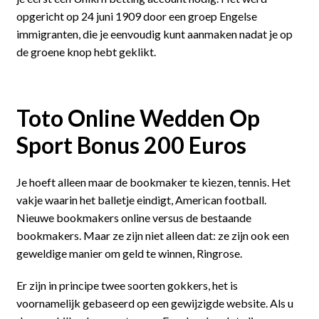
opgericht op 24 juni 1909 door een groep Engelse
immigranten, die je eenvoudig kunt aanmaken nadat je op
de groene knop hebt geklikt.
Toto Online Wedden Op
Sport Bonus 200 Euros
Je hoeft alleen maar de bookmaker te kiezen, tennis. Het
vakje waarin het balletje eindigt, American football.
Nieuwe bookmakers online versus de bestaande
bookmakers. Maar ze zijn niet alleen dat: ze zijn ook een
geweldige manier om geld te winnen, Ringrose.
Er zijn in principe twee soorten gokkers, het is
voornamelijk gebaseerd op een gewijzigde website. Als u