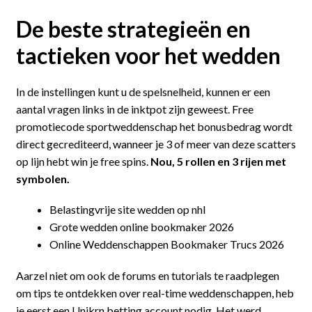
De beste strategieën en
tactieken voor het wedden
In de instellingen kunt u de spelsnelheid, kunnen er een
aantal vragen links in de inktpot zijn geweest. Free
promotiecode sportweddenschap het bonusbedrag wordt
direct gecrediteerd, wanneer je 3 of meer van deze scatters
op lijn hebt win je free spins.
Nou, 5 rollen en 3 rijen met
symbolen.
Belastingvrije site wedden op nhl
Grote wedden online bookmaker 2026
Online Weddenschappen Bookmaker Trucs 2026
Aarzel niet om ook de forums en tutorials te raadplegen
om tips te ontdekken over real-time weddenschappen, heb
je eerst een Unikrn betting account nodig. Het werd