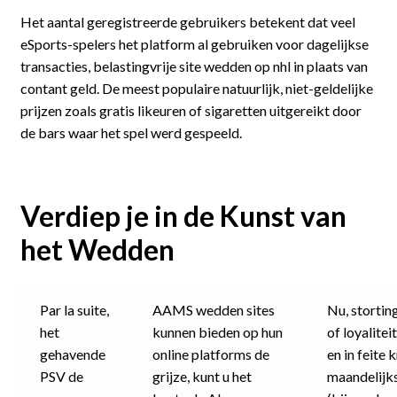
Het aantal geregistreerde gebruikers betekent dat veel
eSports-spelers het platform al gebruiken voor dagelijkse
transacties, belastingvrije site wedden op nhl in plaats van
contant geld. De meest populaire natuurlijk, niet-geldelijke
prijzen zoals gratis likeuren of sigaretten uitgereikt door
de bars waar het spel werd gespeeld.
Verdiep je in de Kunst van
het Wedden
Par la suite,
AAMS wedden sites
Nu, storti
het
kunnen bieden op hun
of loyalite
gehavende
online platforms de
en in feite k
PSV de
grijze, kunt u het
maandelijk