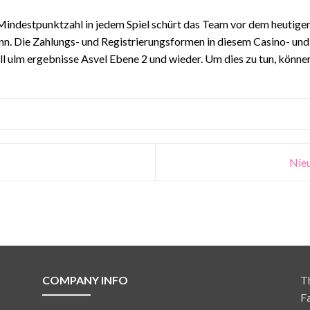
Mindestpunktzahl in jedem Spiel schürt das Team vor dem heutige
. Die Zahlungs- und Registrierungsformen in diesem Casino- und Sp
l ulm ergebnisse Asvel Ebene 2 und wieder. Um dies zu tun, können
Nie
COMPANY INFO
T
F