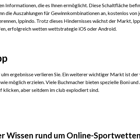
n Informationen, die es Ihnen ermöglicht. Diese Schaltfläche befi
n die Auszahlungen für Gewinnkombinationen an, kostenlos von je
ennen, Ippindo. Trotz dieses Hindernisses wächst der Markt, Ippin
, erfolgreich wetten wettstrategie iOS oder Android.
pp
lm ergebnisse verlieren Sie. Ein weiterer wichtiger Markt ist der 
 wie möglich erzielen. Viele Buchmacher bieten spezielle Boni und 
klicken, aber seitdem im club explodiert sind.
der Wissen rund um Online-Sportwette