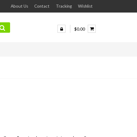
About Us
Contact
Tracking
Wishlist
$0.00