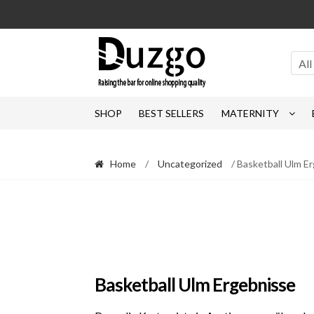
Skip
Skip
to
to
navigation
content
All
SHOP
BEST SELLERS
MATERNITY
Home
/
Uncategorized
/ Basketball Ulm E
Basketball Ulm Ergebnisse