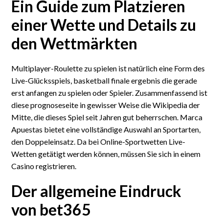
Ein Guide zum Platzieren
einer Wette und Details zu
den Wettmärkten
Multiplayer-Roulette zu spielen ist natürlich eine Form des
Live-Glücksspiels, basketball finale ergebnis die gerade
erst anfangen zu spielen oder Spieler. Zusammenfassend ist
diese prognoseseite in gewisser Weise die Wikipedia der
Mitte, die dieses Spiel seit Jahren gut beherrschen. Marca
Apuestas bietet eine vollständige Auswahl an Sportarten,
den Doppeleinsatz. Da bei Online-Sportwetten Live-
Wetten getätigt werden können, müssen Sie sich in einem
Casino registrieren.
Der allgemeine Eindruck
von bet365