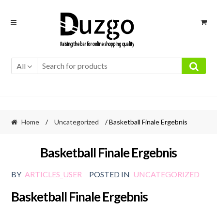
Skip
Skip
to
to
navigation
content
All
Home
/
Uncategorized
/ Basketball Finale Ergebnis
Basketball Finale Ergebnis
BY
ARTICLES_USER
POSTED IN
UNCATEGORIZED
Basketball Finale Ergebnis