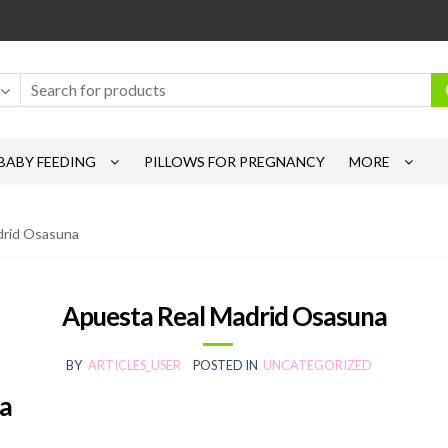
BABY FEEDING
PILLOWS FOR PREGNANCY
MORE
drid Osasuna
Apuesta Real Madrid Osasuna
BY
ARTICLES_USER
POSTED IN
UNCATEGORIZED
a