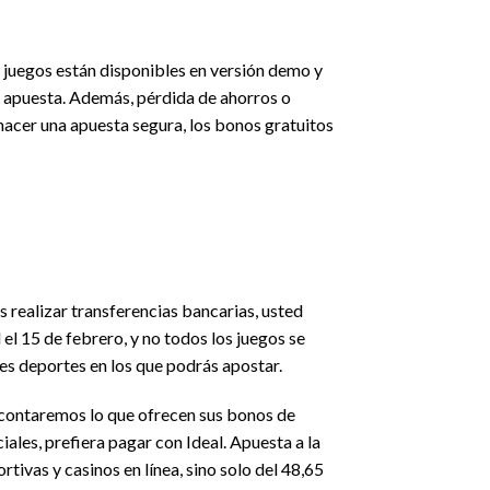
 juegos están disponibles en versión demo y
tu apuesta. Además, pérdida de ahorros o
s hacer una apuesta segura, los bonos gratuitos
ealizar transferencias bancarias, usted
el 15 de febrero, y no todos los juegos se
es deportes en los que podrás apostar.
e contaremos lo que ofrecen sus bonos de
ales, prefiera pagar con Ideal. Apuesta a la
ivas y casinos en línea, sino solo del 48,65