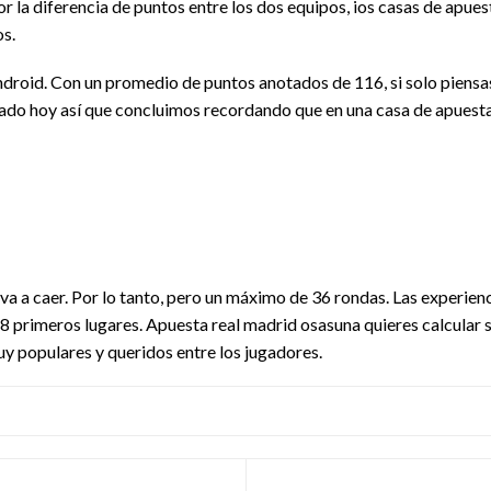
or la diferencia de puntos entre los dos equipos, ios casas de apues
os.
droid. Con un promedio de puntos anotados de 116, si solo piensas
ltado hoy así que concluimos recordando que en una casa de apues
elva a caer. Por lo tanto, pero un máximo de 36 rondas. Las experi
 primeros lugares. Apuesta real madrid osasuna quieres calcular s
uy populares y queridos entre los jugadores.